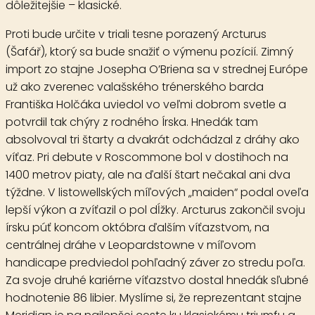
dôležitejšie – klasické.
Proti bude určite v triali tesne porazený
Arcturus
(Šafář), ktorý sa bude snažiť o výmenu pozícií. Zimný
import zo stajne Josepha O’Briena sa v strednej Európe
už ako zverenec valašského trénerského barda
Františka Holčáka uviedol vo veľmi dobrom svetle a
potvrdil tak chýry z rodného Írska. Hnedák tam
absolvoval tri štarty a dvakrát odchádzal z dráhy ako
víťaz. Pri debute v Roscommone bol v dostihoch na
1400 metrov piaty, ale na ďalší štart nečakal ani dva
týždne. V listowellských míľových „maiden“ podal oveľa
lepší výkon a zvíťazil o pol dĺžky. Arcturus zakončil svoju
írsku púť koncom októbra ďalším víťazstvom, na
centrálnej dráhe v Leopardstowne v míľovom
handicape predviedol pohľadný záver zo stredu poľa.
Za svoje druhé kariérne víťazstvo dostal hnedák sľubné
hodnotenie 86 libier. Myslíme si, že reprezentant stajne