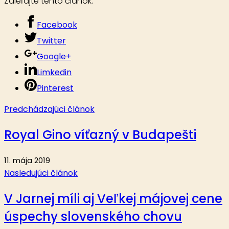
Zdieľajte tento článok:
Facebook
Twitter
Google+
Limkedin
Pinterest
Predchádzajúci článok
Royal Gino víťazný v Budapešti
11. mája 2019
Nasledujúci článok
V Jarnej míli aj Veľkej májovej cene
úspechy slovenského chovu