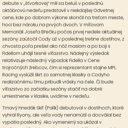
debute v „štvorkovej“ míli sa beluš v poslednú
októbrovú nedeľu predstavil v niekdajšej Odvetnej
cene, kde po dobrom výkone skončil na treťom mieste,
hoci bez nároku na prvých dvoch. V míľovom
Memoriáli Josefa Břečku počas prvej nedele aktuálnej
sezóny zaútočil Cody až v poslednej tretine dostihov, z
chvosta poľa prešiel ako nôž maslom a po boji s
Fidellom uhájil tesné víťazstvo. Nádejný výsledok
relativizuje následný výpadok Fidella v Cene
trojročných žrebcov, čím si reprezentant stajne MPL
Racing vyslúžil škrt zo samotnej klasiky a Codyho
realizačnému tímu pribudli vrásky na čele. Či bude
víťazstvo zo začiatku sezóny stačiť na dobré
umiestnenie v klasike, uvidíme v nedeľu.
Tmavý hnedák
Skif
(Palík) debutoval v dostihoch, ktoré
vyhral Ryony, ale veľa vody nenamútil a docválal bez
vypätia posledný. Ako vymenený sa ukázal v