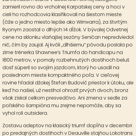
zamieril rovno do vrcholnej Karpatskej ceny a hoci v
cieli ho rozhodcovia klasifikovali na šiestom mieste
(čiže o jedno miesto lepšie ako Wirrwarra), za štvrtým
Ryonym zaostal o dlhých 14 dĺžok. V bývalej Odvetnej
cene na sklonku vlaňajšej sezóny Seničan nepredviedol
nič, čím by zaujal. Aj kvôli „dlhšiemu“ pôvodu poslala po
zime trénerka Shawnee’s Triumfa do handicapu na
1800 metrov, v pomaly rozbehnutých dostihoch beluš
dosť súperil so svojím jazdcom, ktorý ho usadil na
poslednom mieste kompaktného poľa. V cieľovej
rovine hľadal džokej Štefan Budovič priestor k útoku, ale
keď ho našiel, už nestihol ohroziť prvých dvoch, bronz
však získal celkom presvedčivo. Ani zmena v sedle za
poľského šampióna mu zrejme nepomôže, aby sa
vyhol roli outsidera.
Zostavu adeptov na klasický triumf dopĺňa v decembri
po predajných dostihoch v Deauville stajňou Lokotrans