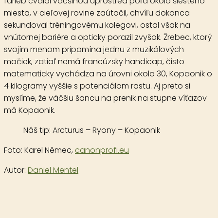
farieb cválal väčšinou uprostred poľa okolo šiesteho
miesta, v cieľovej rovine zaútočil, chvíľu dokonca
sekundoval tréningovému kolegovi, ostal však na
vnútornej bariére a opticky porazil zvyšok. Žrebec, ktorý
svojím menom pripomína jednu z muzikálových
mačiek, zatiaľ nemá francúzsky handicap, čisto
matematicky vychádza na úrovni okolo 30, Kopaonik o
4 kilogramy vyššie s potenciálom rastu. Aj preto si
myslíme, že väčšiu šancu na prenik na stupne víťazov
má Kopaonik.
Náš tip:
Arcturus – Ryony – Kopaonik
Foto:
Karel Němec
,
canonprofi.eu
Autor:
Daniel Mentel