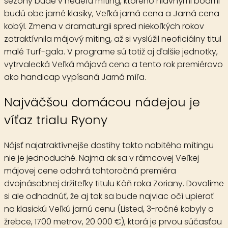
sezóny bude v nedeľu míting, ktorého hlavnými bodmi
budú obe jarné klasiky, Veľká jarná cena a Jarná cena
kobýl. Zmena v dramaturgii spred niekoľkých rokov
zatraktívnila májový míting, až si vyslúžil neoficiálny titul
malé Turf-gala. V programe sú totiž aj ďalšie jednotky,
vytrvalecká Veľká májová cena a tento rok premiérovo
ako handicap vypísaná Jarná míľa.
Najväčšou domácou nádejou je
víťaz trialu Ryony
Nájsť najatraktívnejše dostihy takto nabitého mítingu
nie je jednoduché. Najmä ak sa v rámcovej Veľkej
májovej cene odohrá tohtoročná premiéra
dvojnásobnej držiteľky titulu Kôň roka Zoriany. Dovolíme
si ale odhadnúť, že aj tak sa bude najviac očí upierať
na klasickú
Veľkú jarnú cenu
(Listed, 3-ročné kobyly a
žrebce, 1700 metrov, 20 000 €), ktorá je prvou súčasťou