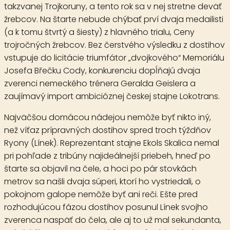
takzvanej Trojkoruny, a tento rok sa v nej stretne deväť
žrebcov. Na štarte nebude chýbať prví dvaja medailisti
(a k tomu štvrtý a šiesty) z hlavného trialu, Ceny
trojročných žrebcov. Bez čerstvého výsledku z dostihov
vstupuje do licitácie triumfátor „dvojkového“ Memoriálu
Josefa Břečku Cody, konkurenciu dopĺňajú dvaja
zverenci nemeckého trénera Geralda Geislera a
zaujímavý import ambicióznej českej stajne Lokotrans.
Najväčšou domácou nádejou nemôže byť nikto iný,
než víťaz prípravných dostihov spred troch týždňov
Ryony
(Línek). Reprezentant stajne Ekols Skalica nemal
pri pohľade z tribúny najideálnejší priebeh, hneď po
štarte sa objavil na čele, a hoci po pár stovkách
metrov sa našli dvaja súperi, ktorí ho vystriedali, o
pokojnom galope nemôže byť ani reči. Ešte pred
rozhodujúcou fázou dostihov posunul Línek svojho
zverenca naspäť do čela, ale aj to už mal sekundanta,