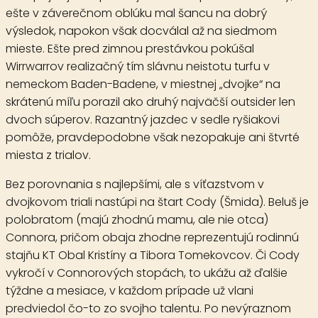
ešte v záverečnom oblúku mal šancu na dobrý
výsledok, napokon však docválal až na siedmom
mieste. Ešte pred zimnou prestávkou pokúšal
Wirrwarrov realizačný tím slávnu neistotu turfu v
nemeckom Baden-Badene, v miestnej „dvojke“ na
skrátenú míľu porazil ako druhý najväčší outsider len
dvoch súperov. Razantný jazdec v sedle ryšiakovi
pomôže, pravdepodobne však nezopakuje ani štvrté
miesta z trialov.
Bez porovnania s najlepšími, ale s víťazstvom v
dvojkovom triali nastúpi na štart
Cody
(Šmida). Beluš je
polobratom (majú zhodnú mamu, ale nie otca)
Connora, pričom obaja zhodne reprezentujú rodinnú
stajňu KT Obal Kristíny a Tibora Tomekovcov. Či Cody
vykročí v Connorových stopách, to ukážu až ďalšie
týždne a mesiace, v každom prípade už vlani
predviedol čo-to zo svojho talentu. Po nevýraznom