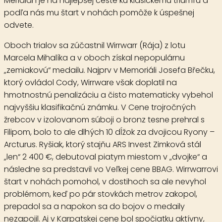
Meridian je na najlepšej ceste ku klasickému triumfu a
podľa nás mu štart v nohách pomôže k úspešnej
odvete.
Oboch trialov sa zúčastnil
Wirrwarr
(Rája) z lotu
Marcela Mihalíka a v oboch získal nepopulárnu
„zemiakovú“ medailu. Najprv v Memoriáli Josefa Břečku,
ktorý ovládol Cody, Wirrware však doplatil na
hmotnostnú penalizáciu a čisto matematicky vybehol
najvyššiu klasifikačnú známku. V Cene trojročných
žrebcov v izolovanom súboji o bronz tesne prehral s
Filipom, bolo to ale dlhých 10 dĺžok za dvojicou Ryony –
Arcturus. Ryšiak, ktorý stajňu ARS Invest Zimková stál
„len“ 2 400 €, debutoval piatym miestom v „dvojke“ a
následne sa predstavil vo Veľkej cene BBAG. Wirrwarrovi
štart v nohách pomohol, v dostihoch sa ale nevyhol
problémom, keď po pár stovkách metrov zakopol,
prepadol sa a napokon sa do bojov o medaily
nezapojil. Aj v Karpatskej cene bol spočiatku aktívny,