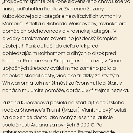
„trojkovom“ šprinte pre kone slovenského chovu, kde vo
finiši podľahol len Fidellovi. Zverenec Zuzany
Kubovičovej sa z kategórie nezvíťazivších vymanil v
Memoriáli Adolfa a Richarda Weissovcov, rovnako pre
domácich odchovancov a v rovnakej kategórii. V
divácky atraktívnom závere ho jazdecký šampión
džokej Jiří Palík dotlačil do cieľa o krk pred
dobiedzajúcim Bolthornom a dlhých 5 dĺžok pred
Fidellom. Po zime však Skif progres neukázal, v Cene
trojročných žrebcov cválal mimo zorného poľa a
napokon skončil šiesty, viac ako tri dĺžky za štvrtým
Wirrwarrom a takmer štrnásť za Ryonym. Hoci štart v
nohách mu určite pomôže, dotáciu Skif zrejme nezíska.
Zuzana Kubovičová posiela na štart aj francúzskeho
rodáka
Shawnee’s Triumf
(Mazur). Vlani „nulový“ beluš
sa do Senice dostal ako ročný z jesennej aukcie
spoločnosti Arqana za rovných 5 000 €. Po
zahrievacom štarte v dostihoch štvrtej kategórie