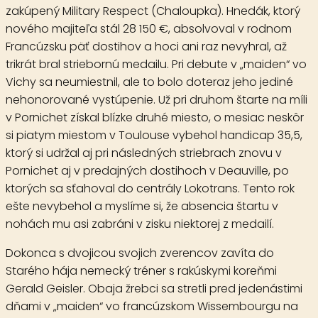
zakúpený
Military Respect
(Chaloupka). Hnedák, ktorý
nového majiteľa stál 28 150 €, absolvoval v rodnom
Francúzsku päť dostihov a hoci ani raz nevyhral, až
trikrát bral striebornú medailu. Pri debute v „maiden“ vo
Vichy sa neumiestnil, ale to bolo doteraz jeho jediné
nehonorované vystúpenie. Už pri druhom štarte na míli
v Pornichet získal blízke druhé miesto, o mesiac neskôr
si piatym miestom v Toulouse vybehol handicap 35,5,
ktorý si udržal aj pri následných striebrach znovu v
Pornichet aj v predajných dostihoch v Deauville, po
ktorých sa sťahoval do centrály Lokotrans. Tento rok
ešte nevybehol a myslíme si, že absencia štartu v
nohách mu asi zabráni v zisku niektorej z medailí.
Dokonca s dvojicou svojich zverencov zavíta do
Starého hája nemecký tréner s rakúskymi koreňmi
Gerald Geisler. Obaja žrebci sa stretli pred jedenástimi
dňami v „maiden“ vo francúzskom Wissembourgu na