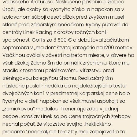
valašského Arcturusa. Neskúsene pôsobiaci žrebec
útočil, ale akoby sa Ryonyho zľakol a napokon sa v
izolovanom súboji desať dĺžok pred zvyškom musel
skloniť pred záhorským hnedákom. Ryony putoval do
centrály Línek Racing z dražby ročných koní
spoločnosti Goffs za 3 500 € a debutoval začiatkom
septembra v „maiden“ štvrtej kategórie na 1200 metrov.
Väčšinou cválal v závetrí na treťom mieste, v závere ho
však džokej Zdeno Šmida primäl k zrýchleniu, ktoré mu
stačilo k tesnému poldĺžkovému víťazstvu pred
tréningovou kolegyňou Shamu. Realizačný tím
následne poslal hnedáka do najdôležitejšieho testu
dvojročných koní. V predmetnej Karpatskej cene bolo
Ryonyho vidieť, napokon sa však musel uspokojiť so
„zemiakovou“ medailou. Tréner aj jazdec v jednej
osobe Jaroslav Línek sa po Cene trojročných žrebcov
nechal počuť, že víťazstvo svojho „hektického
pracanta“ nečakal, ale teraz by mali zabojovať o to