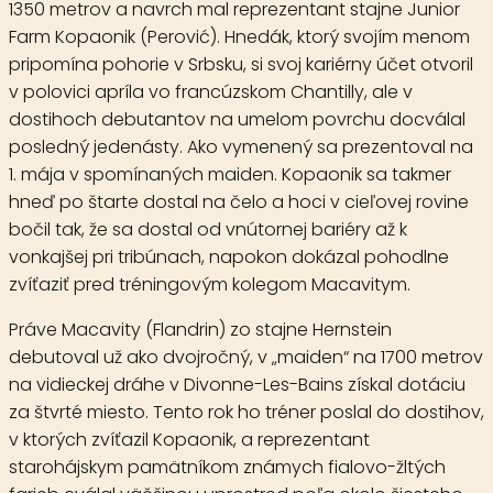
1350 metrov a navrch mal reprezentant stajne Junior
Farm
Kopaonik
(Perović). Hnedák, ktorý svojím menom
pripomína pohorie v Srbsku, si svoj kariérny účet otvoril
v polovici apríla vo francúzskom Chantilly, ale v
dostihoch debutantov na umelom povrchu docválal
posledný jedenásty. Ako vymenený sa prezentoval na
1. mája v spomínaných maiden. Kopaonik sa takmer
hneď po štarte dostal na čelo a hoci v cieľovej rovine
bočil tak, že sa dostal od vnútornej bariéry až k
vonkajšej pri tribúnach, napokon dokázal pohodlne
zvíťaziť pred tréningovým kolegom Macavitym.
Práve
Macavity
(Flandrin) zo stajne Hernstein
debutoval už ako dvojročný, v „maiden“ na 1700 metrov
na vidieckej dráhe v Divonne-Les-Bains získal dotáciu
za štvrté miesto. Tento rok ho tréner poslal do dostihov,
v ktorých zvíťazil Kopaonik, a reprezentant
starohájskym pamätníkom známych fialovo-žltých