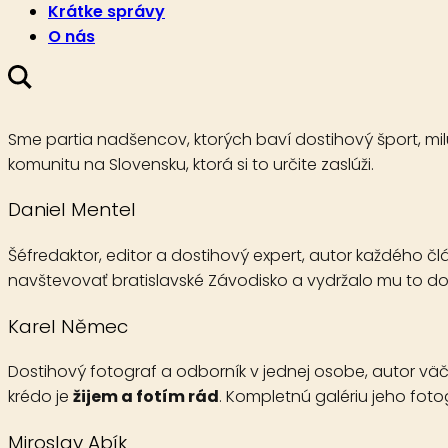
Krátke správy
O nás
O nás
Sme partia nadšencov, ktorých baví dostihový šport, mil
komunitu na Slovensku, ktorá si to určite zaslúži.
Daniel Mentel
Šéfredaktor, editor a dostihový expert, autor každého 
navštevovať bratislavské Závodisko a vydržalo mu to do
Karel Němec
Dostihový fotograf a odborník v jednej osobe, autor väč
krédo je
žijem a fotím rád
. Kompletnú galériu jeho foto
Miroslav Abík