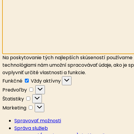
Na poskytovanie tých najlepších skúseností používame t
technológiami nám umožní spracovávať údaje, ako je spr
ovplyvniť určité vlastnosti a funkcie.
Funkčné
Funkčné
Vždy aktívny
Predvoľby
Predvoľby
Štatistiky
Štatistiky
Marketing
Marketing
Spravovať možnosti
Správa služieb