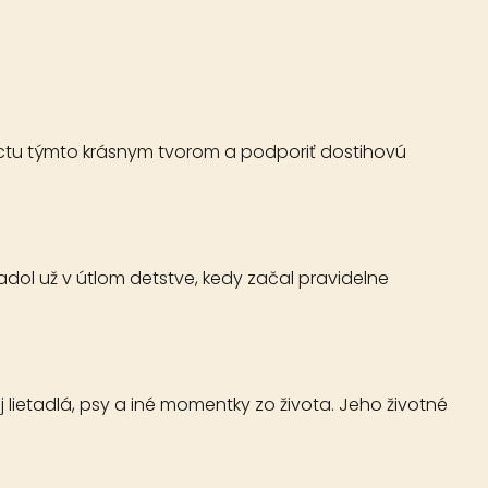
 úctu týmto krásnym tvorom a podporiť dostihovú
ol už v útlom detstve, kedy začal pravidelne
 lietadlá, psy a iné momentky zo života. Jeho životné