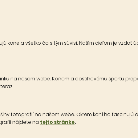
ujú kone a všetko čo s tým súvisí. Naším cieľom je vzdať
článku na našom webe. Koňom a dostihovému športu prepad
teraz.
šiny fotografií na našom webe. Okrem koní ho fascinujú aj
grafií nájdete na
tejto stránke
.