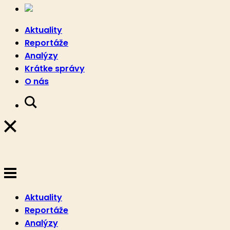
Aktuality
Reportáže
Analýzy
Krátke správy
O nás
Aktuality
Reportáže
Analýzy