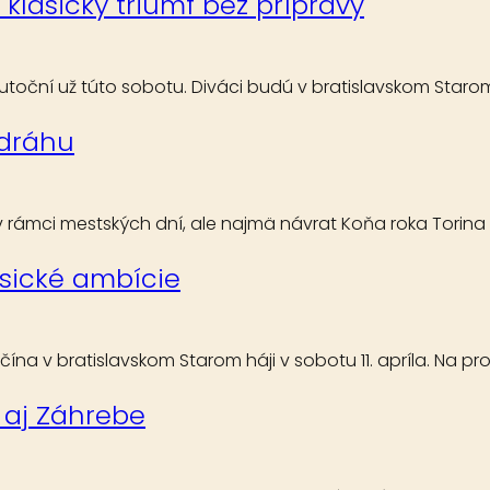
klasický triumf bez prípravy
skutoční už túto sobotu. Diváci budú v bratislavskom Star
 dráhu
 rámci mestských dní, ale najmä návrat Koňa roka Torina
lasické ambície
 v bratislavskom Starom háji v sobotu 11. apríla. Na p
 aj Záhrebe