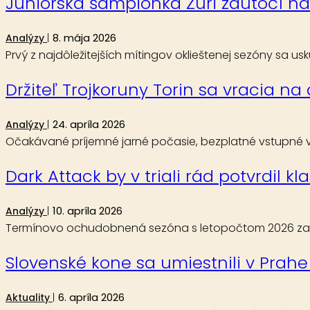
Juniorská šampiónka Zuri zaútočí na 
8. mája 2026
Analýzy
Prvý z najdôležitejších mítingov oklieštenej sezóny sa u
Držiteľ Trojkoruny Torin sa vracia na
24. apríla 2026
Analýzy
Očakávané príjemné jarné počasie, bezplatné vstupné v
Dark Attack by v triali rád potvrdil k
10. apríla 2026
Analýzy
Termínovo ochudobnená sezóna s letopočtom 2026 začína
Slovenské kone sa umiestnili v Prahe
6. apríla 2026
Aktuality