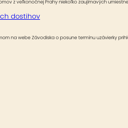
ov z veľkonočnej Prahy niekoľko zaujímavých umiestnení. 
ých dostihov
m na webe Závodiska o posune termínu uzávierky prihlá
ostihy.sk je bez písomného súhlasu spoločnosti eMedia Slovensko,