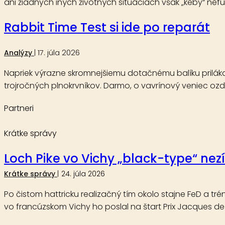
ani žiadnych iných životných situáciach však „keby“ nefun
Rabbit Time Test si ide po reparát
17. júla 2026
Analýzy
Napriek výrazne skromnejšiemu dotačnému balíku priláka
trojročných plnokrvníkov. Darmo, o vavrínový veniec oz
Partneri
Krátke správy
Loch Pike vo Vichy „black-type“ nez
Krátke správy
24. júla 2026
Po čistom hattricku realizačný tím okolo stajne FeD a tr
vo francúzskom Vichy ho poslal na štart Prix Jacques de