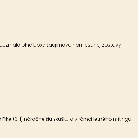
y, bezmála plné boxy zaujímavo namiešanej zostavy
ike (31:1) náročnejšiu skúšku a v rámci letného mítingu