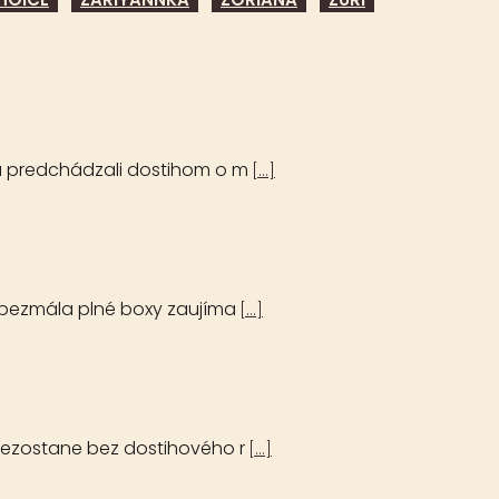
ľu predchádzali dostihom o m
[...]
, bezmála plné boxy zaujíma
[...]
 nezostane bez dostihového r
[...]