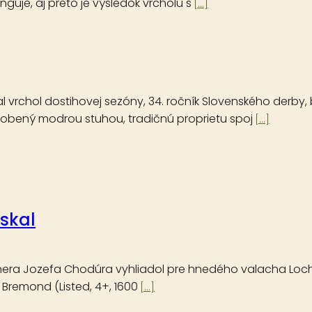
guje, aj preto je výsledok vrcholu s
[...]
l vrchol dostihovej sezóny, 34. ročník Slovenského derb
dobený modrou stuhou, tradičnú proprietu spoj
[...]
ískal
énera Jozefa Chodúra vyhliadol pre hnedého valacha Loch P
 Bremond (Listed, 4+, 1600
[...]