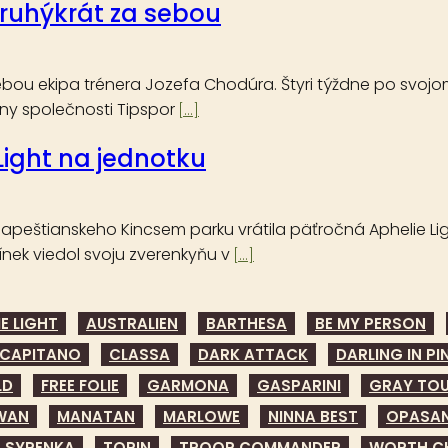
druhýkrát za sebou
bou ekipa trénera Jozefa Chodúra. Štyri týždne po svojom ú
ny společnosti Tipspor
[...]
Light na jednotku
dapeštianskeho Kincsem parku vrátila päťročná Aphelie Ligh
Línek viedol svoju zverenkyňu v
[...]
E LIGHT
AUSTRALIEN
BARTHESA
BE MY PERSON
CAPITANO
CLASSA
DARK ATTACK
DARLING IN PI
LD
FREE FOLIE
GARMONA
GASPARINI
GRAY TO
WAN
MANATAN
MARLOWE
NINNA BEST
OPASA
SYRENKA
TORIN
TROOP COMMANDER
WORTH C