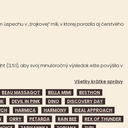
spechu v „trojkovej“ míli, v ktorej porazila aj čerstvého
t (3,5:1), aby svoj minuloročný výsledok ešte povýšila v
Všetky krátke správy
BEAU MASSAGOT
BELLA MIMI
BESTHON
NK
DEVIL IN PINK
DINO
DISCOVERY DAY
UCH
HARMICA
HARMONY
IDEAL APPROACH
N
ORRY
PETARDA
RAIN BEE
REX OF THUNDER
HOICE
ZARIYANNKA
ZORIANA
ZURI