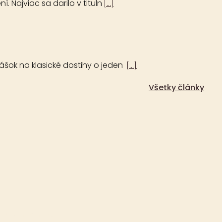
Najviac sa darilo v tituln
[...]
šok na klasické dostihy o jeden
[...]
Všetky články
 s.r.o. zakázané.