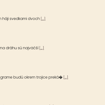
om háji svedkami dvoch
[...]
 na dráhu sú najväčší
[...]
rograme budú okrem trojice preká�
[...]