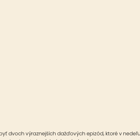
hrdinom derby
ebyť dvoch výraznejších dažďových epizód, ktoré v nedeľ