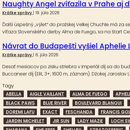
Naughty Angel zvíťazila v Prahe aj 
Krátke správy
19. júla 2026
Ďalší úspešný „výlet“ do pražskej Velkej Chuchle má za se
víťaza Slovenského derby Alma de Fuego, sa na štart Ce
Návrat do Budapešti vyšiel Aphelie 
Krátke správy
6. júla 2026
Desať mesiacov po zisku striebra v Imperiál díj sa do bu
Buccaneer díj (Elit, 3+, 1600 m, záznam). Džokej Jaroslav 
Tagy
ABELLA
AIGLE VAILLANT
ALMA DE FUEGO
APHELI
BLACK PAWS
BLUE RIVER
BOULEVARD BLANQUI
DOREMI LAFU
EXACT
FESCHANDA
FRANCIS GO
JARDIN MICHELET
JIR SUN
LADY MAZIE
LOCH S
SHABANA
SHE FREE
SHELLBY
STRATOSFERIC