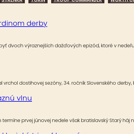
rdinom derby
nebyť dvoch výraznejších dažďových epizód, ktoré v nede
l vrchol dostihovej sezóny, 34. ročník Slovenského derby
aznú vlnu
 termíne prvej júnovej nedele však bratislavský Starý háj