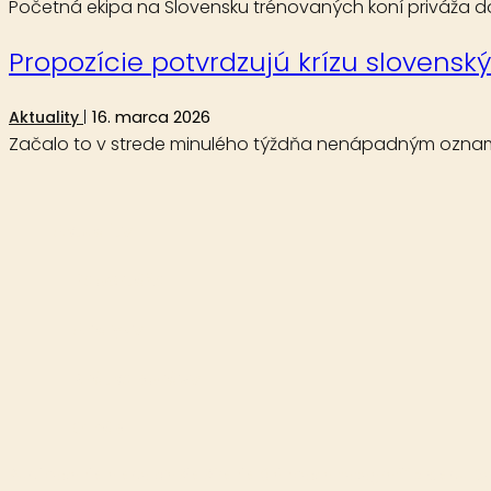
Početná ekipa na Slovensku trénovaných koní priváža dom
Propozície potvrdzujú krízu slovensk
16. marca 2026
Aktuality
Začalo to v strede minulého týždňa nenápadným oznamo
Aktuality
Reportáže
Analýzy
Krátke správy
O nás
Publikovanie alebo ďalšie šírenie článkov a fotografií z webu D