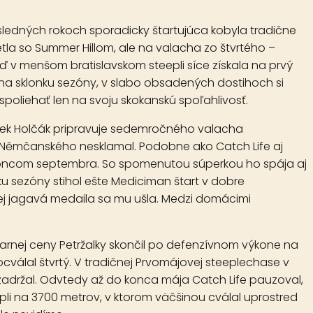
ledných rokoch sporadicky štartujúca kobyla tradične
tla so Summer Hillom, ale na valacha zo štvrtého –
v menšom bratislavskom steepli síce získala na prvý
na sklonku sezóny, v slabo obsadených dostihoch si
spoliehať len na svoju skokanskú spoľahlivosť.
tišek Holčák pripravuje sedemročného valacha
cha Němčanského nesklamal. Podobne ako Catch Life aj
 koncom septembra. So spomenutou súperkou ho spája aj
nku sezóny stihol ešte Mediciman štart v dobre
j jagavá medaila sa mu ušla. Medzi domácimi
 Jarnej ceny Petržalky skončil po defenzívnom výkone na
válal štvrtý. V tradičnej Prvomájovej steeplechase v
v zadržal. Odvtedy až do konca mája Catch Life pauzoval,
li na 3700 metrov, v ktorom väčšinou cválal uprostred