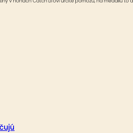
tihy v nohách Catch Lifovi určite pomôžu, na medailu to a
čujú