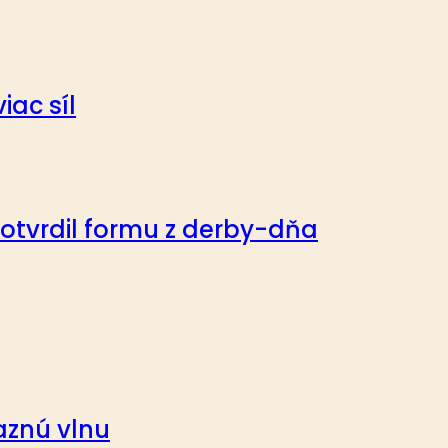
iac síl
potvrdil formu z derby-dňa
ťaznú vlnu