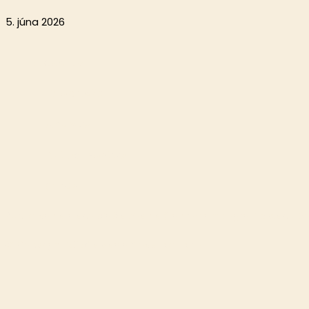
5. júna 2026
Aktuality
Reportáže
Analýzy
Krátke správy
O nás
Publikovanie alebo ďalšie šírenie článkov a fotografií z webu D
© Copyright 2026 eMedia Slovensko, s.r.o.