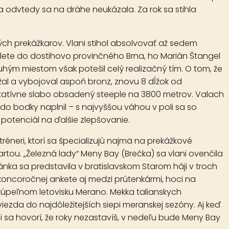
a odvtedy sa na dráhe neukázala. Za rok sa stihla
ých prekážkarov. Vlani stihol absolvovať až sedem
ete do dostihovo provinčného Brna, ho Marián Štangel
druhým miestom však potešil celý realizačný tím. O tom, že
žal a vybojoval aspoň bronz, znovu 8 dĺžok od
titatívne slabo obsadený steeple na 3800 metrov. Valach
do bodky naplnil – s najvyššou váhou v poli sa so
 potenciál na ďalšie zlepšovanie.
éneri, ktorí sa špecializujú najmä na prekážkové
artou. „Železná lady“
Meny Bay
(Brečka) sa vlani ovenčila
ánka sa predstavila v bratislavskom Starom háji v troch
koncoročnej ankete aj medzi prútenkármi, hoci na
m kúpeľnom letovisku Merano. Mekka talianskych
ezda do najdôležitejších siepi meranskej sezóny. Aj keď
i sa hovorí, že roky nezastavíš, v nedeľu bude Meny Bay