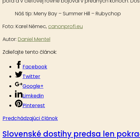
poľa a v cieľovej rovine bojoval v predných koňoch. Dos
Náš tip:
Meny Bay – Summer Hill – Rubychop
Foto:
Karel Němec
,
canonprofi.eu
Autor:
Daniel Mentel
Zdieľajte tento článok:
Facebook
Twitter
Google+
Limkedin
Pinterest
Predchádzajúci článok
Slovenské dostihy predsa len pokra