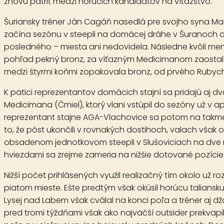
znovu patriť medzi horúcich kandidátov na víťazstvo.
Šuriansky tréner Ján Cagáň nasedlá pre svojho syna M
začína sezónu v steepli na domácej dráhe v Šuranoch a n
posledného – miesta ani nedovidela. Následne kvôli me
pohľad pekný bronz, za víťazným Medicimanom zaostala 
medzi štyrmi koňmi zopakovala bronz, od prvého Rubychop
K pätici reprezentantov domácich stajní sa pridajú aj 
Medicimana
(Čmiel), ktorý vlani vstúpil do sezóny už v
reprezentant stajne AGA-Vlachovice sa potom na takme
to, že pôst ukončili v rovnakých dostihoch, valach však o
obsadenom jednotkovom steepli v Slušoviciach na dve 
hviezdami sa zrejme zameria na nižšie dotované pozície
Nižší počet prihlásených využil realizačný tím okolo už
piatom mieste. Ešte predtým však okúsil horúcu taliansk
Lysej nad Labem však cválal na konci poľa a tréner aj dž
pred tromi týždňami však ako najväčší outsider prekvap