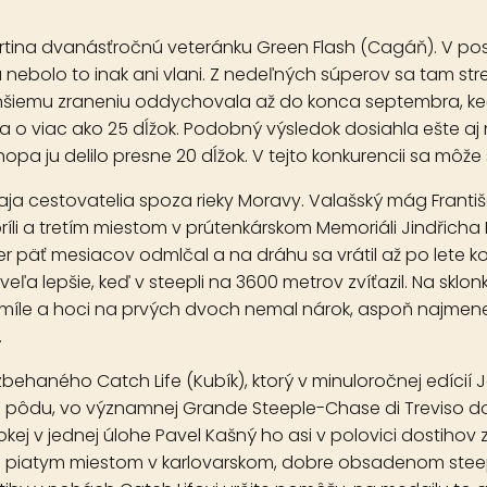
artina dvanásťročnú veteránku
Green Flash
(Cagáň). V pos
ebolo to inak ani vlani. Z nedeľných súperov sa tam stre
nšiemu zraneniu oddychovala až do konca septembra, keď 
o viac ako 25 dĺžok. Podobný výsledok dosiahla ešte aj 
a ju delilo presne 20 dĺžok. V tejto konkurencii sa môže 
dvaja cestovatelia spoza rieky Moravy. Valašský mág Fran
 apríli a tretím miestom v prútenkárskom Memoriáli Jindři
r päť mesiacov odmlčal a na dráhu sa vrátil až po lete
veľa lepšie, keď v steepli na 3600 metrov zvíťazil. Na sklo
míle a hoci na prvých dvoch nemal nárok, aspoň najmene
.
 rozbehaného
Catch Life
(Kubík), ktorý v minuloročnej edícií
u pôdu, vo významnej Grande Steeple-Chase di Treviso doc
okej v jednej úlohe Pavel Kašný ho asi v polovici dostiho
il piatym miestom v karlovarskom, dobre obsadenom steep