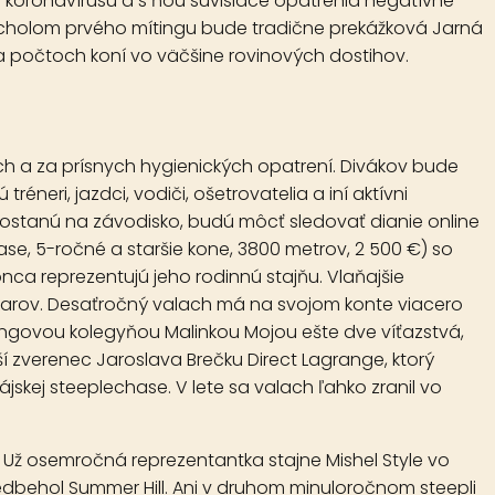
a koronavírusu a s ňou súvisiace opatrenia negatívne
 Vrcholom prvého mítingu bude tradične prekážková Jarná
 na počtoch koní vo väčšine rovinových dostihov.
h a za prísnych hygienických opatrení. Divákov bude
eri, jazdci, vodiči, ošetrovatelia a iní aktívni
dostanú na závodisko, budú môcť sledovať dianie online
se, 5-ročné a staršie kone, 3800 metrov, 2 500 €) so
nca reprezentujú jeho rodinnú stajňu. Vlaňajšie
žkarov. Desaťročný valach má na svojom konte viacero
ningovou kolegyňou Malinkou Mojou ešte dve víťazstvá,
í zverenec Jaroslava Brečku Direct Lagrange, ktorý
jskej steeplechase. V lete sa valach ľahko zranil vo
 Už osemročná reprezentantka stajne Mishel Style vo
predbehol Summer Hill. Ani v druhom minuloročnom steepli