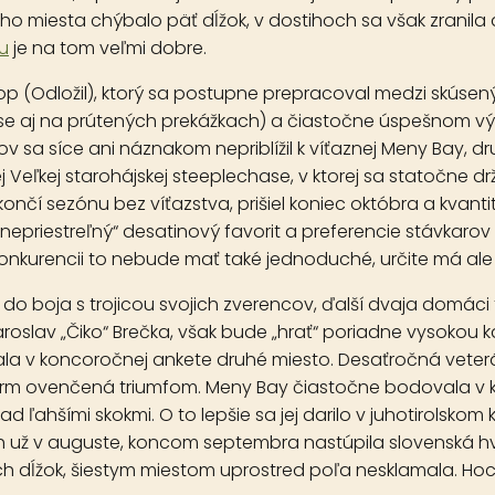
ho miesta chýbalo päť dĺžok, v dostihoch sa však zranila 
eu
je na tom veľmi dobre.
op
(Odložil), ktorý sa postupne prepracoval medzi skúsen
e aj na prútených prekážkach) a čiastočne úspešnom výl
trov sa síce ani náznakom nepriblížil k víťaznej Meny Bay, 
Veľkej starohájskej steeplechase, v ktorej sa statočne dr
ončí sezónu bez víťazstva, prišiel koniec októbra a kvan
epriestreľný“ desatinový favorit a preferencie stávkarov 
 konkurencii to nebude mať také jednoduché, určite má ale
boja s trojicou svojich zverencov, ďalší dvaja domáci tr
Jaroslav „Čiko“ Brečka, však bude „hrať“ poriadne vysokou k
skala v koncoročnej ankete druhé miesto. Desaťročná veter
Farm ovenčená triumfom. Meny Bay čiastočne bodovala v 
 ľahšími skokmi. O to lepšie sa jej darilo v juhotirolsko
h už v auguste, koncom septembra nastúpila slovenská hvi
ch dĺžok, šiestym miestom uprostred poľa nesklamala. Hoc