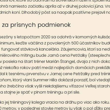
dostihov, ktoré sa odohrali na slovenskom území. Epidémi
ohrá namiesto začiatku apríla až v druhej polovici júna.
siedmich koní. Dlhodobý pôst sa naopak pozitívne prejavil
a za prísnych podmienok
sezóny s letopočtom 2020 sa odohrá v komorných kulisác
imum, keďže väčšina z povolených 500 účastníkov budú trén
 fungovať stávková kancelária. Záujemcovia, ktorí sa ne
emiérového mítingu bude
Jarná cena Petržalky
(steeplecha
 posiela na štart tréner Marián Štangel, dvaja z nich doko
 už niekoľko rokov patrí medzi najlepších domácich preká
dal k tesnému prvenstvu v Jarnej cene Petržalky pred tré
m, ktorý vlani Summer Hilla dokázal poraziť, bol vtedajš
o žrebčína však vyšli niekdajšiemu víťazovi Veľkej starohá
stajne je späť v plnom tréningu a pri sile.
jej tréningový kolega vracia na dráhu po viac ako roku.
700 metrov, v poslednej stovke metrov ju však o pol dĺžky 