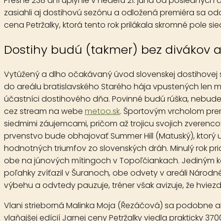
Presne 238 dní uplynie v nedeľu 21. júna od posledných 
zasiahli aj dostihovú sezónu a odložená premiéra sa od
cena Petržalky, ktorá tento rok prilákala skromné pole 
Dostihy budú (takmer) bez divákov 
Vytúžený a dlho očakávaný úvod slovenskej dostihovej 
do areálu bratislavského Starého hája vpustených len min
účastníci dostihového dňa. Povinné budú rúška, nebude
cez stream na webe
metoo.sk
. Športovým vrcholom pr
siedmimi záujemcami, pričom až trojicu svojich zverencov
prvenstvo bude obhajovať
Summer Hill
(Matuský), ktorý
hodnotných triumfov zo slovenských dráh. Minulý rok pri
obe na júnových mítingoch v Topoľčiankach. Jediným koňo
poľahky zvíťazil v Šuranoch, obe odvety v areáli Národnéh
výbehu a odvtedy pauzuje, tréner však avizuje, že hviezda 
Vlani strieborná
Malinka Moja
(Řezáčová) sa podobne ako 
vlaňajšej edícií Jarnej ceny Petržalky viedla prakticky 3