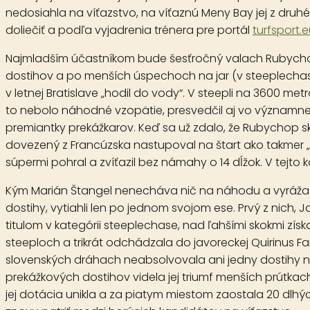
nedosiahla na víťazstvo, na víťaznú Meny Bay jej z druhé
doliečiť a podľa vyjadrenia trénera pre portál
turfsport.
Najmladším účastníkom bude šesťročný valach
Rubych
dostihov a po menších úspechoch na jar (v steeplechas
v letnej Bratislave „hodil do vody“. V steepli na 3600 me
to nebolo náhodné vzopätie, presvedčil aj vo významnej 
premiantky prekážkarov. Keď sa už zdalo, že Rubychop sk
dovezený z Francúzska nastupoval na štart ako takmer „n
súpermi pohral a zvíťazil bez námahy o 14 dĺžok. V tejto
Kým Marián Štangel nenecháva nič na náhodu a vyráža do 
dostihy, vytiahli len po jednom svojom ese. Prvý z nich, 
titulom v kategórii steeplechase, nad ľahšími skokmi zí
steeploch a trikrát odchádzala do javoreckej Quirinus 
slovenských dráhach neabsolvovala ani jedny dostihy nad
prekážkových dostihov videla jej triumf menších prútkac
jej dotácia unikla a za piatym miestom zaostala 20 dlhý