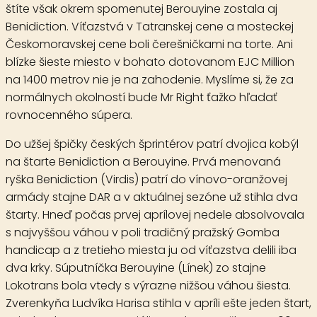
štíte však okrem spomenutej Berouyine zostala aj
Benidiction. Víťazstvá v Tatranskej cene a mosteckej
Českomoravskej cene boli čerešničkami na torte. Ani
blízke šieste miesto v bohato dotovanom EJC Million
na 1400 metrov nie je na zahodenie. Myslíme si, že za
normálnych okolností bude Mr Right ťažko hľadať
rovnocenného súpera.
Do užšej špičky českých šprintérov patrí dvojica kobýl
na štarte Benidiction a Berouyine. Prvá menovaná
ryška
Benidiction
(Virdis) patrí do vínovo-oranžovej
armády stajne DAR a v aktuálnej sezóne už stihla dva
štarty. Hneď počas prvej aprílovej nedele absolvovala
s najvyššou váhou v poli tradičný pražský Gomba
handicap a z tretieho miesta ju od víťazstva delili iba
dva krky. Súputníčka
Berouyine
(Línek) zo stajne
Lokotrans bola vtedy s výrazne nižšou váhou šiesta.
Zverenkyňa Ludvíka Harisa stihla v apríli ešte jeden štart,