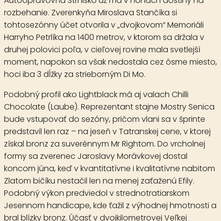
Autoopravovňa Strnisko už má v nohách dostihy na
rozbehanie. Zverenkyňa Miroslava Stančíka si
tohtosezónny účet otvorila v „dvojkovom“ Memoriáli
Harryho Petrlíka na 1400 metrov, v ktorom sa držala v
druhej polovici poľa, v cieľovej rovine mala svetlejší
moment, napokon sa však nedostala cez ôsme miesto,
hoci iba 3 dĺžky za strieborným Di Mo.
Podobný profil ako Lightblack má aj valach
Chilli
Chocolate
(Laube). Reprezentant stajne Mostry Senica
bude vstupovať do sezóny, pričom vlani sa v šprinte
predstavil len raz – na jeseň v Tatranskej cene, v ktorej
získal bronz za suverénnym Mr Rightom. Do vrcholnej
formy sa zverenec Jaroslavy Morávkovej dostal
koncom júna, keď v kvantitatívne i kvalitatívne nabitom
Zlatom bičíku nestačil len na menej zaťaženú Efily.
Podobný výkon predviedol v strednotratiarskom
Jesennom handicape, kde ťažil z výhodnej hmotnosti a
bral blízky bronz. Účasť v dvojkilometrovej Veľkej