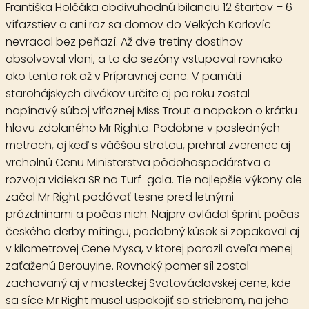
Františka Holčáka obdivuhodnú bilanciu 12 štartov – 6
víťazstiev a ani raz sa domov do Velkých Karlovíc
nevracal bez peňazí. Až dve tretiny dostihov
absolvoval vlani, a to do sezóny vstupoval rovnako
ako tento rok až v Prípravnej cene. V pamäti
starohájskych divákov určite aj po roku zostal
napínavý súboj víťaznej Miss Trout a napokon o krátku
hlavu zdolaného Mr Righta. Podobne v posledných
metroch, aj keď s väčšou stratou, prehral zverenec aj
vrcholnú Cenu Ministerstva pôdohospodárstva a
rozvoja vidieka SR na Turf-gala. Tie najlepšie výkony ale
začal Mr Right podávať tesne pred letnými
prázdninami a počas nich. Najprv ovládol šprint počas
českého derby mítingu, podobný kúsok si zopakoval aj
v kilometrovej Cene Mysa, v ktorej porazil oveľa menej
zaťaženú Berouyine. Rovnaký pomer síl zostal
zachovaný aj v mosteckej Svatováclavskej cene, kde
sa síce Mr Right musel uspokojiť so striebrom, na jeho