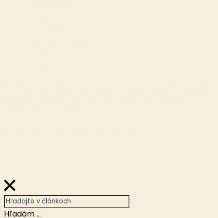
Reportáže
Analýzy
Krátke správy
O nás
Publikovanie alebo ďalšie šírenie článkov a fotografií z webu
Dostihy.sk je bez písomného súhlasu spoločnosti eMedia
Slovensko, s.r.o. zakázané.
© Copyright 2026 eMedia Slovensko, s.r.o.
Hľadám ...