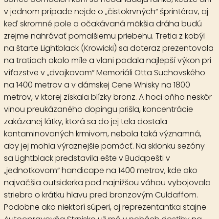
v jednom prípade nejde o „čistokrvných“ šprintérov, aj
keď skromné pole a očakávaná mäkšia dráha budú
zrejme nahrávať pomalšiemu priebehu. Tretia z kobýl
na štarte
Lightblack
(Krowicki) sa doteraz prezentovala
na tratiach okolo míle a vlani podala najlepší výkon pri
víťazstve v „dvojkovom“ Memoriáli Otta Suchovského
na 1400 metrov a v dámskej Cene Whisky na 1800
metrov, v ktorej získala blízky bronz. A hoci oňho neskôr
vinou preukázaného dopingu prišla, koncentrácie
zakázanej látky, ktorá sa do jej tela dostala
kontaminovaných krmivom, nebola taká významná,
aby jej mohla výraznejšie pomôcť. Na sklonku sezóny
sa Lightblack predstavila ešte v Budapešti v
„jednotkovom“ handicape na 1400 metrov, kde ako
najväčšia outsiderka pod najnižšou váhou vybojovala
striebro o krátku hlavu pred bronzovým Culdaffom.
Podobne ako niektorí súperi, aj reprezentantka stajne