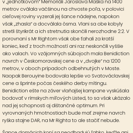
v „jednotkovom“ Memoriáli Jaroslava Maška na 1400
metrov cválala väčšinou na chvoste poľa, v polovici
cieľovej roviny vyzerali jej šance nádejne, napokon
však „zhasla“ a docválala ôsma. Vlani sa obe kobyly
stretli štyrikrát a ich stretnutia skončili nerozhodne 2:2. V
porovnaní s Mr Rightom však obe ťahali za kratší
koniec, keď z troch možností ani raz neskončili vyššie
ako valach. Vo vzájomných súbojoch mala Benidiction
navrch v Českomoravskej cene a v „dvojke“ na 1200
metrov, v oboch prípadoch odbehnutých v Moste.
Naopak Berouyine bodovala lepšie vo Svatováclavskej
cene a šprinte počas českého derby mítingu.
Benidiction ešte na záver vlaňajšej kampane vyskúšala
bodovať v rímskych míľových Listed, to sa však ukázalo
nad jej schopnosti aj dištančné optimum. Pri
vyrovnaných hmotnostiach bude mať zrejme navrch
ryška stajne DAR, na Mr Righta to ale stačiť nebude.
Šance domácich koní sa neodhadujú ľahko, keďže ani