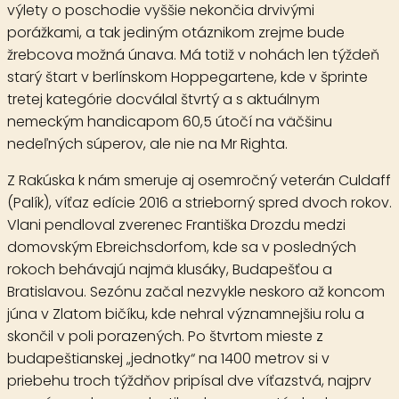
výlety o poschodie vyššie nekončia drvivými
porážkami, a tak jediným otáznikom zrejme bude
žrebcova možná únava. Má totiž v nohách len týždeň
starý štart v berlínskom Hoppegartene, kde v šprinte
tretej kategórie docválal štvrtý a s aktuálnym
nemeckým handicapom 60,5 útočí na väčšinu
nedeľných súperov, ale nie na Mr Righta.
Z Rakúska k nám smeruje aj osemročný veterán
Culdaff
(Palík), víťaz edície 2016 a strieborný spred dvoch rokov.
Vlani pendloval zverenec Františka Drozdu medzi
domovským Ebreichsdorfom, kde sa v posledných
rokoch behávajú najmä klusáky, Budapešťou a
Bratislavou. Sezónu začal nezvykle neskoro až koncom
júna v Zlatom bičíku, kde nehral významnejšiu rolu a
skončil v poli porazených. Po štvrtom mieste z
budapeštianskej „jednotky“ na 1400 metrov si v
priebehu troch týždňov pripísal dve víťazstvá, najprv