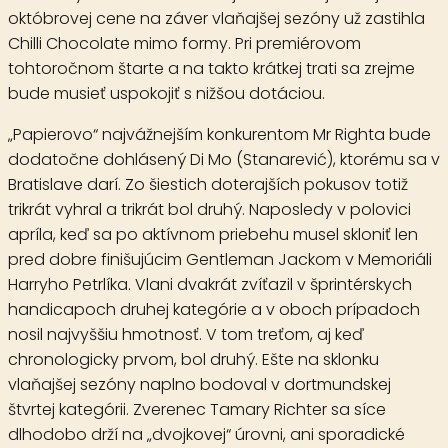
októbrovej cene na záver vlaňajšej sezóny už zastihla
Chilli Chocolate mimo formy. Pri premiérovom
tohtoročnom štarte a na takto krátkej trati sa zrejme
bude musieť uspokojiť s nižšou dotáciou.
„Papierovo“ najvážnejším konkurentom Mr Righta bude
dodatočne dohlásený
Di Mo
(Stanarević), ktorému sa v
Bratislave darí. Zo šiestich doterajších pokusov totiž
trikrát vyhral a trikrát bol druhý. Naposledy v polovici
apríla, keď sa po aktívnom priebehu musel skloniť len
pred dobre finišujúcim Gentleman Jackom v Memoriáli
Harryho Petrlíka. Vlani dvakrát zvíťazil v šprintérskych
handicapoch druhej kategórie a v oboch prípadoch
nosil najvyššiu hmotnosť. V tom treťom, aj keď
chronologicky prvom, bol druhý. Ešte na sklonku
vlaňajšej sezóny naplno bodoval v dortmundskej
štvrtej kategórii. Zverenec Tamary Richter sa síce
dlhodobo drží na „dvojkovej“ úrovni, ani sporadické