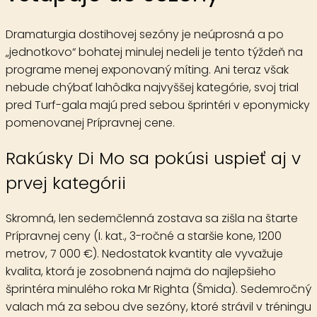
Dramaturgia dostihovej sezóny je neúprosná a po
„jednotkovo“ bohatej minulej nedeli je tento týždeň na
programe menej exponovaný míting. Ani teraz však
nebude chýbať lahôdka najvyššej kategórie, svoj trial
pred Turf-gala majú pred sebou šprintéri v eponymicky
pomenovanej Prípravnej cene.
Rakúsky Di Mo sa pokúsi uspieť aj v
prvej kategórii
Skromná, len sedemčlenná zostava sa zišla na štarte
Prípravnej ceny
(I. kat., 3-ročné a staršie kone, 1200
metrov, 7 000 €). Nedostatok kvantity ale vyvažuje
kvalita, ktorá je zosobnená najmä do najlepšieho
šprintéra minulého roka
Mr Righta
(Šmida). Sedemročný
valach má za sebou dve sezóny, ktoré strávil v tréningu