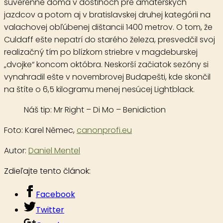
suverénne doma v dostihoch pre amatérskych
jazdcov a potom aj v bratislavskej druhej kategórii na
valachovej obľúbenej dištancii 1400 metrov. O tom, že
Culdaff ešte nepatrí do starého železa, presvedčil svoj
realizačný tím po blízkom striebre v magdeburskej
„dvojke“ koncom októbra. Neskorší začiatok sezóny si
vynahradil ešte v novembrovej Budapešti, kde skončil
na štíte o 6,5 kilogramu menej nesúcej Lightblack.
Náš tip:
Mr Right – Di Mo – Benidiction
Foto:
Karel Němec
,
canonprofi.eu
Autor:
Daniel Mentel
Zdieľajte tento článok:
Facebook
Twitter