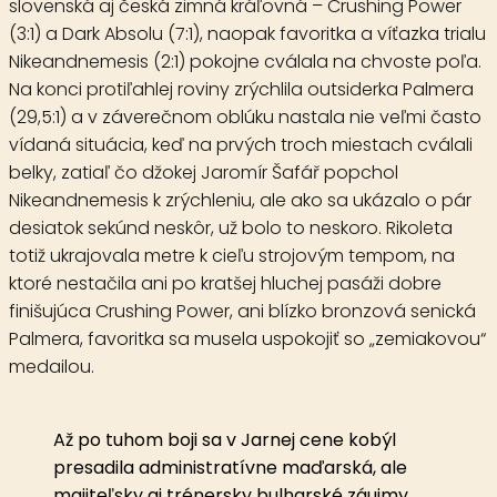
slovenská aj česká zimná kráľovná –
Crushing Power
(3:1) a
Dark Absolu
(7:1), naopak favoritka a víťazka trialu
Nikeandnemesis
(2:1) pokojne cválala na chvoste poľa.
Na konci protiľahlej roviny zrýchlila outsiderka
Palmera
(29,5:1) a v záverečnom oblúku nastala nie veľmi často
vídaná situácia, keď na prvých troch miestach cválali
belky, zatiaľ čo džokej Jaromír Šafář popchol
Nikeandnemesis k zrýchleniu, ale ako sa ukázalo o pár
desiatok sekúnd neskôr, už bolo to neskoro. Rikoleta
totiž ukrajovala metre k cieľu strojovým tempom, na
ktoré nestačila ani po kratšej hluchej pasáži dobre
finišujúca Crushing Power, ani blízko bronzová senická
Palmera, favoritka sa musela uspokojiť so „zemiakovou“
medailou.
Až po tuhom boji sa v Jarnej cene kobýl
presadila administratívne maďarská, ale
majiteľsky aj trénersky bulharské záujmy