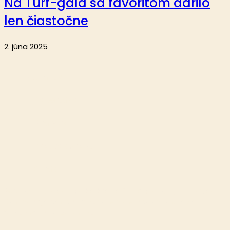
Na Turf-gala sa favoritom darilo
len čiastočne
2. júna 2025
Aktuality
Reportáže
Analýzy
Krátke správy
O nás
Publikovanie alebo ďalšie šírenie článkov a fotografií z webu
Dostihy.sk je bez písomného súhlasu spoločnosti eMedia
Slovensko, s.r.o. zakázané.