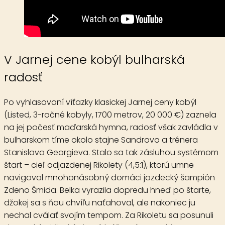
V Jarnej cene kobýl bulharská
radosť
Po vyhlasovaní víťazky klasickej
Jarnej ceny kobýl
(Listed, 3-ročné kobyly, 1700 metrov, 20 000 €) zaznela
na jej počesť maďarská hymna, radosť však zavládla v
bulharskom tíme okolo stajne Sandrovo a trénera
Stanislava Georgieva. Stalo sa tak zásluhou systémom
štart – cieľ odjazdenej
Rikolety
(4,5:1), ktorú umne
navigoval mnohonásobný domáci jazdecký šampión
Zdeno Šmida. Belka vyrazila dopredu hneď po štarte,
džokej sa s ňou chvíľu naťahoval, ale nakoniec ju
nechal cválať svojím tempom. Za Rikoletu sa posunuli