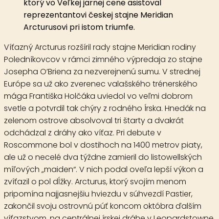
ktorý vo Veľkej jarnej cene asistoval
reprezentantovi českej stajne Meridian
Arcturusovi pri istom triumfe.
Víťazný Arcturus rozšíril rady stajne Meridian rodiny
Poledníkovcov v rámci zimného výpredaja zo stajne
Josepha O’Briena za nezverejnenú sumu. V strednej
Európe sa už ako zverenec valašského trénerského
mága Františka Holčáka uviedol vo veľmi dobrom
svetle a potvrdil tak chýry z rodného Írska. Hnedák na
zelenom ostrove absolvoval tri štarty a dvakrát
odchádzal z dráhy ako víťaz. Pri debute v
Roscommone bol v dostihoch na 1400 metrov piaty,
ale už o necelé dva týždne zamieril do listowellských
míľových „maiden“. V nich podal oveľa lepší výkon a
zvíťazil o pol dĺžky. Arcturus, ktorý svojím menom
pripomína najjasnejšiu hviezdu v súhvezdí Pastier,
zakončil svoju ostrovnú púť koncom októbra ďalším
víťazstvom, na centrálnej írskej dráhe v Leopardstowne