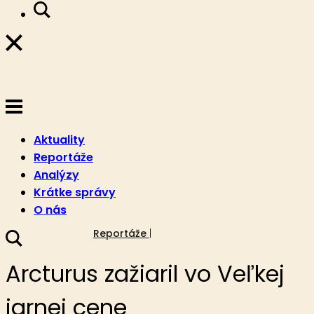
Aktuality
Reportáže
Analýzy
Krátke správy
O nás
14. mája 2019
Reportáže
Arcturus zažiaril vo Veľkej
jarnej cene