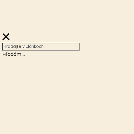
© Copyright 2026 eMedia Slovensko, s.r.o.
Hľadám ...