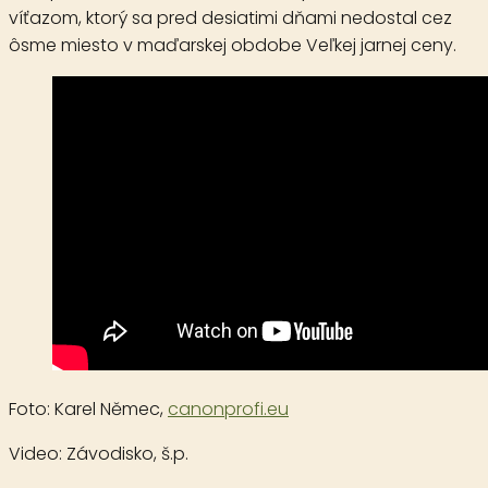
víťazom, ktorý sa pred desiatimi dňami nedostal cez
ôsme miesto v maďarskej obdobe Veľkej jarnej ceny.
Foto:
Karel Němec
,
canonprofi.eu
Video:
Závodisko, š.p.