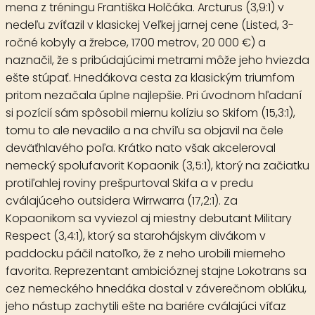
mena z tréningu Františka Holčáka.
Arcturus
(3,9:1) v
nedeľu zvíťazil v klasickej
Veľkej jarnej cene
(Listed, 3-
ročné kobyly a žrebce, 1700 metrov, 20 000 €) a
naznačil, že s pribúdajúcimi metrami môže jeho hviezda
ešte stúpať. Hnedákova cesta za klasickým triumfom
pritom nezačala úplne najlepšie. Pri úvodnom hľadaní
si pozícií sám spôsobil miernu kolíziu so
Skifom
(15,3:1),
tomu to ale nevadilo a na chvíľu sa objavil na čele
deväťhlavého poľa. Krátko nato však akceleroval
nemecký spolufavorit
Kopaonik
(3,5:1), ktorý na začiatku
protiľahlej roviny prešpurtoval Skifa a v predu
cválajúceho outsidera
Wirrwarra
(17,2:1). Za
Kopaonikom sa vyviezol aj miestny debutant
Military
Respect
(3,4:1), ktorý sa starohájskym divákom v
paddocku páčil natoľko, že z neho urobili mierneho
favorita. Reprezentant ambicióznej stajne Lokotrans sa
cez nemeckého hnedáka dostal v záverečnom oblúku,
jeho nástup zachytili ešte na bariére cválajúci víťaz