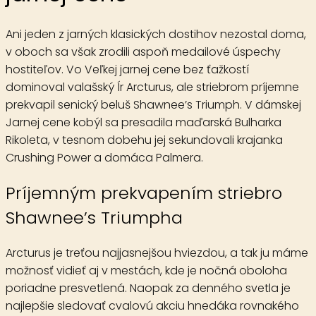
Ani jeden z jarných klasických dostihov nezostal doma,
v oboch sa však zrodili aspoň medailové úspechy
hostiteľov. Vo Veľkej jarnej cene bez ťažkostí
dominoval valašský Ír Arcturus, ale striebrom príjemne
prekvapil senický beluš Shawnee’s Triumph. V dámskej
Jarnej cene kobýl sa presadila maďarská Bulharka
Rikoleta, v tesnom dobehu jej sekundovali krajanka
Crushing Power a domáca Palmera.
Príjemným prekvapením striebro
Shawnee’s Triumpha
Arcturus je treťou najjasnejšou hviezdou, a tak ju máme
možnosť vidieť aj v mestách, kde je nočná oboloha
poriadne presvetlená. Naopak za denného svetla je
najlepšie sledovať cvalovú akciu hnedáka rovnakého