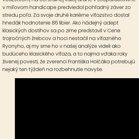
v míľovom handicape predviedol pohľadný záver zo
stredu poľa. Za svoje druhé kariérne víťazstvo dostal
hnedák hodnotenie 86 libier. Ako nádejný adept
klasických dostihov sa po zime predstavil v Cene
trojročných žrebcov a hoci nestačil na víťazného
Ryonyho, aj my sme ho v našej analýze videli ako
budúceho klasického víťaza, a to najmä vďaka roky
živenej povesti, že zverenci Františka Holčáka potrebujú
nejaký ten týždeň na rozbehnutie navyše.