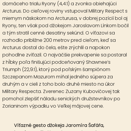
domáceho trialu
Ryony
(4,4:1) a zvonka obiehajúci
Arcturus. Do cieľovej roviny vstupoval Military Respect s
miernym náskokom na Arcturusa, v dobrej pozícií bol aj
Ryony, ten však pod džokejom Jaroslavom Línkom bočil
a tým stratil cenné desatiny sekúnd. O víťazovi sa
rozhodlo približne 200 metrov pred cieľom, keď sa
Arcturus dostal do čela, ešte zrýchlil a napokon
pohodlne zvíťazil. O najväčšie prekvapenie sa postaral
z hĺbky poľa finišujúci podceňovaný
Shawnee’s
Triumph
(22,9:1), ktorý pod poľským šampiónom
Szczepanom Mazurom míňal jedného súpera za
druhým a v cieli z toho bolo druhé miesto na úkor
Military Respecta. Zverenec Zuzany Kubovičovej tak
pomohol zlepšiť náladu senických družstevníkov po
Zorianinom výpadku vo Veľkej májovej cene.
Víťazné gesto džokeja Jaromíra Šafářa,