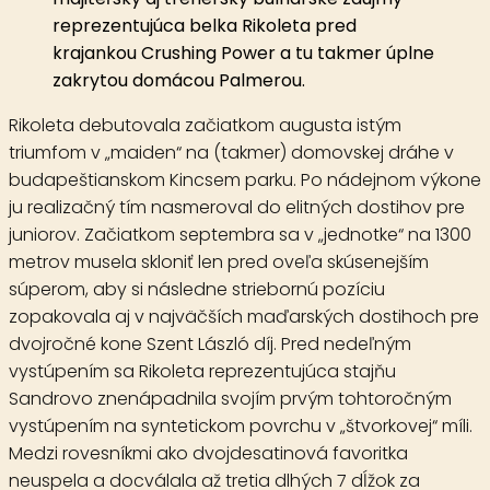
reprezentujúca belka Rikoleta pred
krajankou Crushing Power a tu takmer úplne
zakrytou domácou Palmerou.
Rikoleta debutovala začiatkom augusta istým
triumfom v „maiden“ na (takmer) domovskej dráhe v
budapeštianskom Kincsem parku. Po nádejnom výkone
ju realizačný tím nasmeroval do elitných dostihov pre
juniorov. Začiatkom septembra sa v „jednotke“ na 1300
metrov musela skloniť len pred oveľa skúsenejším
súperom, aby si následne striebornú pozíciu
zopakovala aj v najväčších maďarských dostihoch pre
dvojročné kone Szent László díj. Pred nedeľným
vystúpením sa Rikoleta reprezentujúca stajňu
Sandrovo znenápadnila svojím prvým tohtoročným
vystúpením na syntetickom povrchu v „štvorkovej“ míli.
Medzi rovesníkmi ako dvojdesatinová favoritka
neuspela a docválala až tretia dlhých 7 dĺžok za