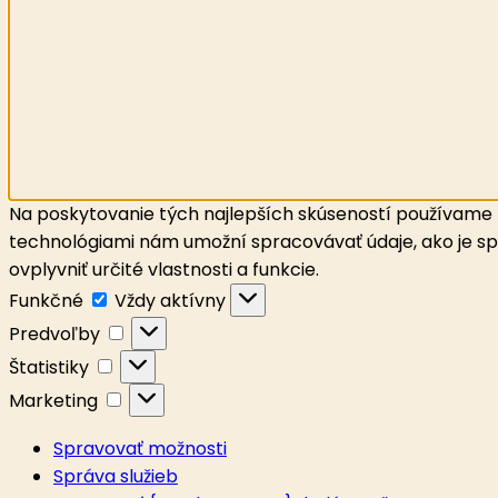
Na poskytovanie tých najlepších skúseností používame t
technológiami nám umožní spracovávať údaje, ako je spr
ovplyvniť určité vlastnosti a funkcie.
Funkčné
Funkčné
Vždy aktívny
Predvoľby
Predvoľby
Štatistiky
Štatistiky
Marketing
Marketing
Spravovať možnosti
Správa služieb