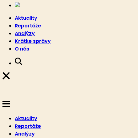
Aktuality
Reportáže
Analýzy
Krátke správy
O nás
Aktuality
Reportáže
Analýzy