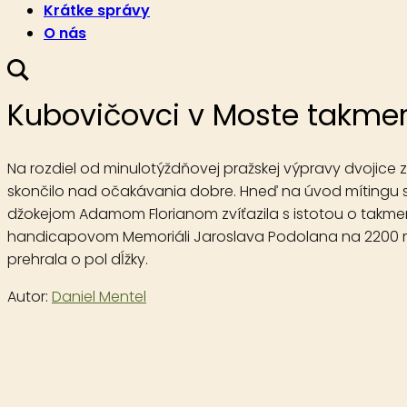
Krátke správy
O nás
Kubovičovci v Moste takmer
Na rozdiel od minulotýždňovej pražskej výpravy dvojic
skončilo nad očakávania dobre. Hneď na úvod mítingu s
džokejom Adamom Florianom zvíťazila s istotou o takme
handicapovom Memoriáli Jaroslava Podolana na 2200 me
prehrala o pol dĺžky.
Autor:
Daniel Mentel