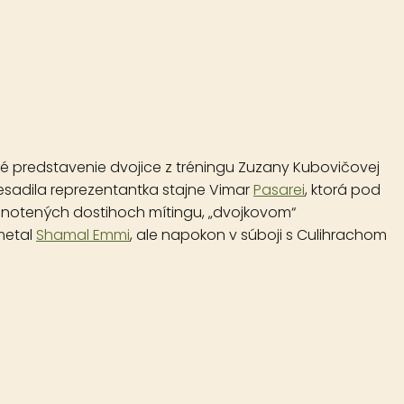
é predstavenie dvojice z tréningu Zuzany Kubovičovej
esadila reprezentantka stajne Vimar
Pasarei
, ktorá pod
dnotených dostihoch mítingu, „dvojkovom“
metal
Shamal Emmi
, ale napokon v súboji s Culihrachom