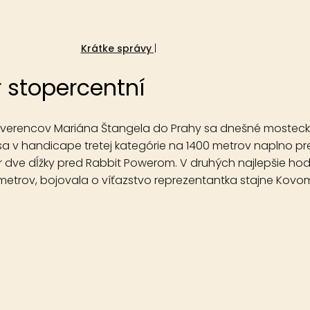
15. apríla 2023
Krátke správy
 stopercentní
e zverencov Mariána Štangela do Prahy sa dnešné mosteck
a v handicape tretej kategórie na 1400 metrov naplno pr
r dve dĺžky pred Rabbit Powerom. V druhých najlepšie ho
trov, bojovala o víťazstvo reprezentantka stajne Kovo