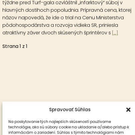
týždne pred Turf-gala ozvláštnil „infarktový“ súboj v
hlavných dostihoch popoludnia. Prípravná cena, ktorej
názov napovedá, že ide o trial na Cenu Ministerstva
pôdohospodárstva a rozvoja vidieka SR, priniesla
atraktívny záver dvoch skúsených šprintérov s
[...]
Strana 1 z 1
Aktuality
Reportáže
Analýzy
Krátke správy
Spravovať Súhlas
O nás
Na poskytovanie tých najlepších skúseností používame
technológie, ako sú súbory cookie na ukladanie a/alebo prístup k
Publikovanie alebo ďalšie šírenie článkov a fotografií z webu
informáciám o zariadení. Súhlas s týmito technológiami nám