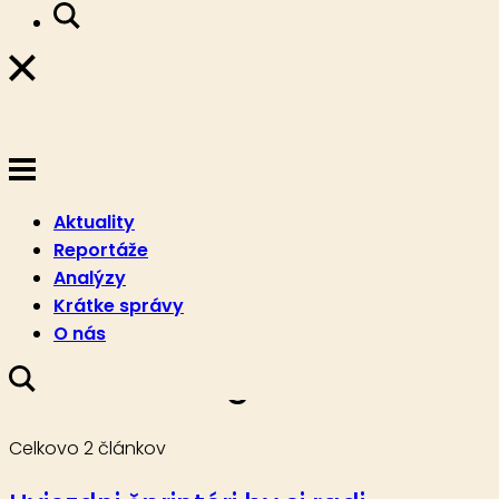
Aktuality
Reportáže
Analýzy
Krátke správy
O nás
Beau Massagot
Celkovo 2 článkov