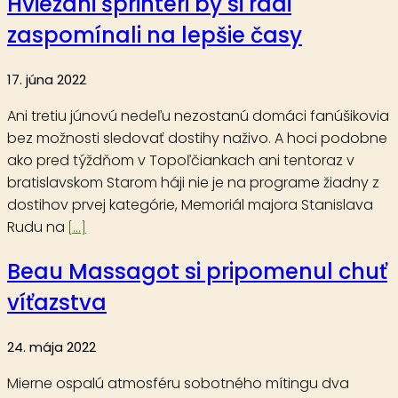
Hviezdni šprintéri by si radi
zaspomínali na lepšie časy
17. júna 2022
Ani tretiu júnovú nedeľu nezostanú domáci fanúšikovia
bez možnosti sledovať dostihy naživo. A hoci podobne
ako pred týždňom v Topoľčiankach ani tentoraz v
bratislavskom Starom háji nie je na programe žiadny z
dostihov prvej kategórie, Memoriál majora Stanislava
Rudu na
[...]
Beau Massagot si pripomenul chuť
víťazstva
24. mája 2022
Mierne ospalú atmosféru sobotného mítingu dva