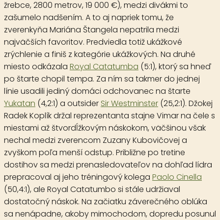
žrebce, 2800 metrov, 19 000 €), medzi divákmi to
zašumelo nadšením. A to aj napriek tomu, že
zverenkyňa Mariána Štangela nepatrila medzi
najväčších favoritov. Predviedla totiž ukážkové
zrýchlenie a finiš z kategórie ukážkových. Na druhé
miesto odkázala
Royal Catatumba
(5:1), ktorý sa hneď
po štarte chopil tempa. Za ním sa takmer do jednej
línie usadili jediný domáci odchovanec na štarte
Yukatan
(4,2:1) a outsider
Sir Westminster
(25,2:1). Džokej
Radek Koplík držal reprezentanta stajne Vimar na čele s
miestami až štvordĺžkovým náskokom, väčšinou však
nechal medzi zverencom Zuzany Kubovičovej a
zvyškom poľa menší odstup. Približne po tretine
dostihov sa medzi prenasledovateľov na dohľad lídra
prepracoval aj jeho tréningový kolega
Paolo Cinella
(50,4:1), ale Royal Catatumbo si stále udržiaval
dostatočný náskok. Na začiatku záverečného oblúka
sa nenápadne, akoby mimochodom, dopredu posunul