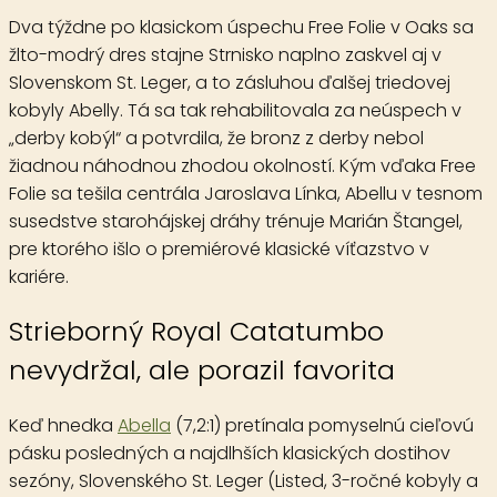
Dva týždne po klasickom úspechu Free Folie v Oaks sa
žlto-modrý dres stajne Strnisko naplno zaskvel aj v
Slovenskom St. Leger, a to zásluhou ďalšej triedovej
kobyly Abelly. Tá sa tak rehabilitovala za neúspech v
„derby kobýl“ a potvrdila, že bronz z derby nebol
žiadnou náhodnou zhodou okolností. Kým vďaka Free
Folie sa tešila centrála Jaroslava Línka, Abellu v tesnom
susedstve starohájskej dráhy trénuje Marián Štangel,
pre ktorého išlo o premiérové klasické víťazstvo v
kariére.
Strieborný Royal Catatumbo
nevydržal, ale porazil favorita
Keď hnedka
Abella
(7,2:1) pretínala pomyselnú cieľovú
pásku posledných a najdlhších klasických dostihov
sezóny,
Slovenského St. Leger
(Listed, 3-ročné kobyly a