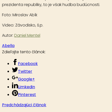
prezidenta republiky, to je však hudba budúcnosti.
Foto:
Miroslav Abík
Video:
Závodisko, š.p.
Autor:
Daniel Mentel
Abella
Zdieľajte tento článok:
Facebook
Twitter
Google+
Limkedin
Pinterest
Predchádzajúci článok