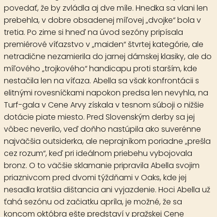
povedať, že by zvládla aj dve míle. Hnedka sa vlani len
prebehla, v dobre obsadenej míľovej „dvojke“ bola v
tretia. Po zime si hneď na úvod sezóny pripísala
premiérové víťazstvo v „maiden“ štvrtej kategórie, ale
netradične nezamierila do jarnej dámskej klasiky, ale do
míľového „trojkového“ handicapu proti starším, kde
nestačila len na víťaza. Abella sa však konfrontácii s
elitnými rovesníčkami napokon predsa len nevyhla, na
Turf-gala v Cene Arvy získala v tesnom súboji o nižšie
dotácie piate miesto. Pred Slovenským derby sa jej
vôbec neverilo, veď doňho nastúpila ako suverénne
najväčšia outsiderka, ale neprajníkom poriadne „prešla
cez rozum“, keď pri ideálnom priebehu vybojovala
bronz. O to väčšie sklamanie pripravila Abella svojim
priaznivcom pred dvomi týždňami v Oaks, kde jej
nesadla kratšia dištancia ani vyjazdenie. Hoci Abella už
ťahá sezónu od začiatku apríla, je možné, že sa
koncom októbra ešte predstaví v pražskej Cene