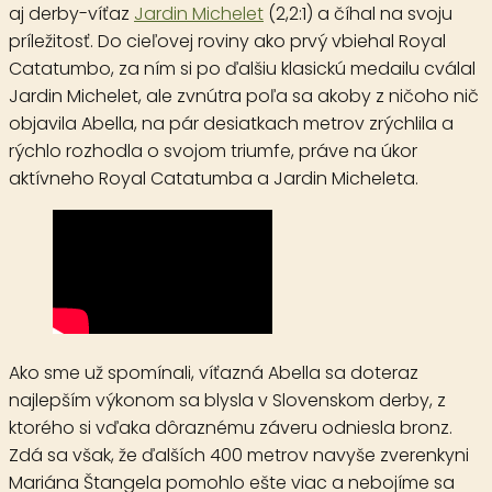
aj derby-víťaz
Jardin Michelet
(2,2:1) a číhal na svoju
príležitosť. Do cieľovej roviny ako prvý vbiehal Royal
Catatumbo, za ním si po ďalšiu klasickú medailu cválal
Jardin Michelet, ale zvnútra poľa sa akoby z ničoho nič
objavila Abella, na pár desiatkach metrov zrýchlila a
rýchlo rozhodla o svojom triumfe, práve na úkor
aktívneho Royal Catatumba a Jardin Micheleta.
Ako sme už spomínali, víťazná Abella sa doteraz
najlepším výkonom sa blysla v Slovenskom derby, z
ktorého si vďaka dôraznému záveru odniesla bronz.
Zdá sa však, že ďalších 400 metrov navyše zverenkyni
Mariána Štangela pomohlo ešte viac a nebojíme sa