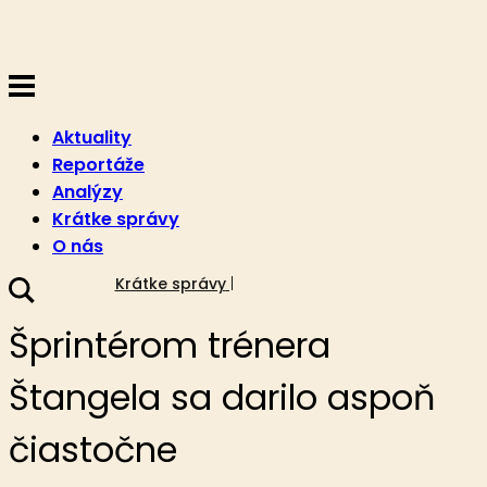
Aktuality
Reportáže
Analýzy
Krátke správy
O nás
28. augusta 2022
Krátke správy
Šprintérom trénera
Štangela sa darilo aspoň
čiastočne