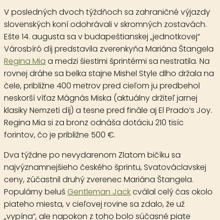
V posledných dvoch týždňoch sa zahraničné výjazdy
slovenských koní odohrávali v skromných zostavách.
Ešte 14. augusta sa v budapeštianskej „jednotkovej“
Városbíró díj predstavila zverenkyňa Mariána Štangela
Regina Mia
a medzi šiestimi šprintérmi sa nestratila. Na
rovnej dráhe sa belka stajne Mishel Style dlho držala na
čele, približne 400 metrov pred cieľom ju predbehol
neskorší víťaz Mágnás Miska (aktuálny držiteľ jarnej
klasiky Nemzeti díj) a tesne pred finále aj El Prado’s Joy.
Regina Mia si za bronz odnáša dotáciu 210 tisíc
forintov, čo je približne 500 €.
Dva týždne po nevydarenom Zlatom bičíku sa
najvýznamnejšieho českého šprintu, Svatováclavskej
ceny, zúčastnil druhý zverenec Mariána Štangela.
Populárny beluš
Gentleman Jack
cválal celý čas okolo
piateho miesta, v cieľovej rovine sa zdalo, že už
„vypína“, ale napokon z toho bolo súčasné piate