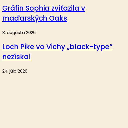
Gräfin Sophia zvíťazila v
maďarských Oaks
8. augusta 2026
Loch Pike vo Vichy „black-type“
nezískal
24. júla 2026
Aktuality
Reportáže
Analýzy
Krátke správy