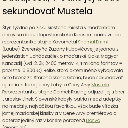
sekundovať Mustela
Štyri týždne po zisku šiesteho miesta v maďarskom
derby sa do budapeštianskeho Kincsem parku vracia
reprezentantka stajne Kovometal
Shamal Emmi
(Laube). Zverenkyňa Zuzany Kubovičovej je jednou z
jedenástich uchádzačiek o maďarské Oaks, Magyar
Kancadíj (Gd-2, 3k, 2400 metrov, 4,4 milióna forintov =
približne 10 800 €). Belke, ktorá okrem iného vybojovala
ešte bronz zo Starohájskeho kritéria, bude sekundovať
aj tretia z Jarnej ceny kobýl a Ceny Arvy
Mustela
.
Reprezentantku stajne Dermek Racing odjazdí jej tréner
Jaroslav Línek. Slovenské kobyly patria medzi adeptky
na medaily, najväčšou favoritkou však bude víťazka
jarnej maďarskej klasiky a v Cene Arvy premiérovo a
doteraz jediný raz v kariére porazená
Dariya
(Georgiev).