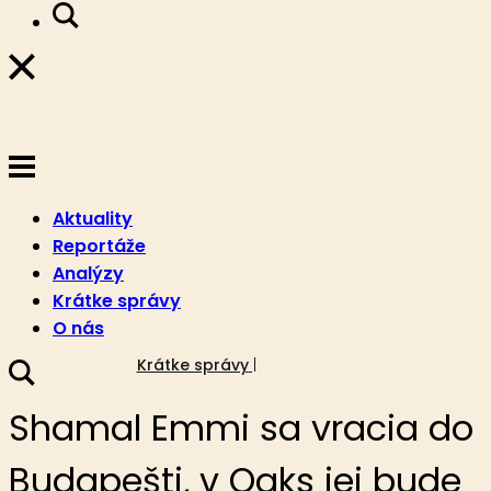
Aktuality
Reportáže
Analýzy
Krátke správy
O nás
29. júla 2022
Krátke správy
Shamal Emmi sa vracia do
Budapešti, v Oaks jej bude