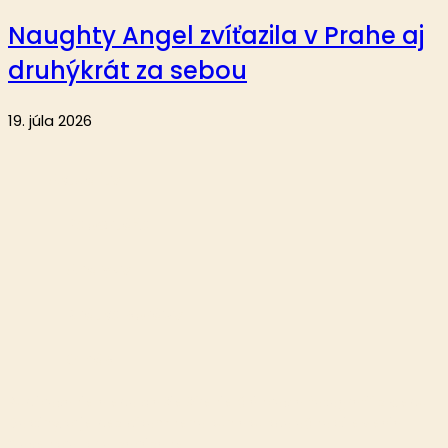
Naughty Angel zvíťazila v Prahe aj
druhýkrát za sebou
19. júla 2026
Aktuality
Reportáže
Analýzy
Krátke správy
O nás
Publikovanie alebo ďalšie šírenie článkov a fotografií z webu
Dostihy.sk je bez písomného súhlasu spoločnosti eMedia
Slovensko, s.r.o. zakázané.