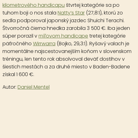
kilometrového handicapu
štvrtej kategórie sa po
tuhom boji o nos stala
Natty’s Star
(27,8:1), ktorú zo
sedla podporoval japonský jazdec Shuichi Terachi.
Štvorročná čierna hnedka zarobila 3 500 €. Iba jeden
súper porazil v
míľovom handicape
tretej kategórie
päťročného
Wirrwarra
(Bojko, 29,3:1). Ryšavý valach je
momentálne najscestovanejším koňom v slovenskom
tréningu, len tento rok absolvoval deväť dostihov v
šiestich mestách a za druhé miesto v Baden-Badene
získal 1 600 €.
Autor:
Daniel Mentel