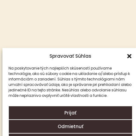
Aktuality
Reportáže
Analýzy
Krátke správy
Spravovať Súhlas
O nás
Na poskytovanie tých najlepších skúseností používame
technológie, ako sú súbory cookie na ukladanie a/alebo prístup k
Publikovanie alebo ďalšie šírenie článkov a fotografií z webu
informáciám o zariadení. Súhlas s týmito technológiami nám
Dostihy.sk je bez písomného súhlasu spoločnosti eMedia
umožní spracovávať údaje, ako je správanie pri prehliadaní alebo
jedinečné ID na tejto stránke. Nesúhlas alebo odvolanie súhlasu
Slovensko, s.r.o. zakázané.
môže nepriaznivo ovplyvniť určité vlastnosti a funkcie.
© Copyright 2026 eMedia Slovensko, s.r.o.
Prijať
Odmietnuť