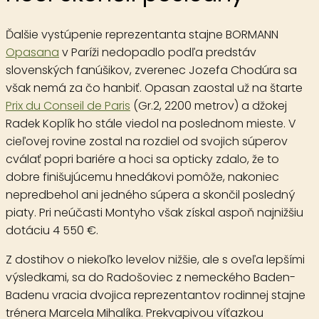
Ďalšie vystúpenie reprezentanta stajne BORMANN
Opasana
v Paríži nedopadlo podľa predstáv
slovenských fanúšikov, zverenec Jozefa Chodúra sa
však nemá za čo hanbiť. Opasan zaostal už na štarte
Prix du Conseil de Paris
(Gr.2, 2200 metrov) a džokej
Radek Koplík ho stále viedol na poslednom mieste. V
cieľovej rovine zostal na rozdiel od svojich súperov
cválať popri bariére a hoci sa opticky zdalo, že to
dobre finišujúcemu hnedákovi pomôže, nakoniec
nepredbehol ani jedného súpera a skončil posledný
piaty. Pri neúčasti Montyho však získal aspoň najnižšiu
dotáciu 4 550 €.
Z dostihov o niekoľko levelov nižšie, ale s oveľa lepšími
výsledkami, sa do Radošoviec z nemeckého Baden-
Badenu vracia dvojica reprezentantov rodinnej stajne
trénera Marcela Mihalíka. Prekvapivou víťazkou