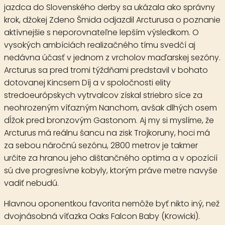
jazdca do Slovenského derby sa ukázala ako správny
krok, džokej Zdeno Šmida odjazdil Arcturusa o poznanie
aktívnejšie s neporovnateľne lepším výsledkom. O
vysokých ambíciách realizačného tímu svedčí aj
nedávna účasť v jednom z vrcholov maďarskej sezóny.
Arcturus sa pred tromi týždňami predstavil v bohato
dotovanej Kincsem Díj a v spoločnosti elity
stredoeurópskych vytrvalcov získal striebro síce za
neohrozeným víťazným Nanchom, avšak dlhých osem
dĺžok pred bronzovým Gastonom. Aj my si myslíme, že
Arcturus má reálnu šancu na zisk Trojkoruny, hoci má
za sebou náročnú sezónu, 2800 metrov je takmer
určite za hranou jeho dištančného optima a v opozícií
sú dve progresívne kobyly, ktorým práve metre navyše
vadiť nebudú.
Hlavnou oponentkou favorita nemôže byť nikto iný, než
dvojnásobná víťazka Oaks
Falcon Baby
(Krowicki).