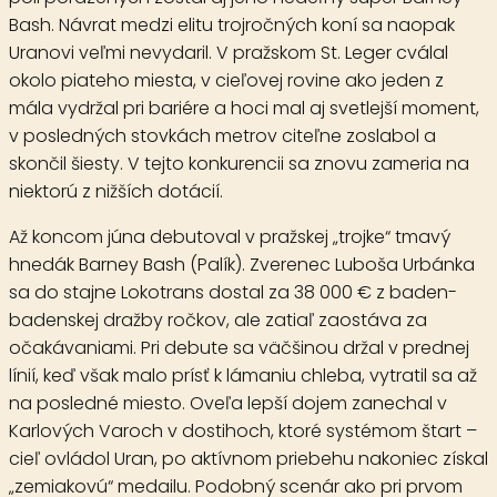
Bash. Návrat medzi elitu trojročných koní sa naopak
Uranovi veľmi nevydaril. V pražskom St. Leger cválal
okolo piateho miesta, v cieľovej rovine ako jeden z
mála vydržal pri bariére a hoci mal aj svetlejší moment,
v posledných stovkách metrov citeľne zoslabol a
skončil šiesty. V tejto konkurencii sa znovu zameria na
niektorú z nižších dotácií.
Až koncom júna debutoval v pražskej „trojke“ tmavý
hnedák
Barney Bash
(Palík). Zverenec Luboša Urbánka
sa do stajne Lokotrans dostal za 38 000 € z baden-
badenskej dražby ročkov, ale zatiaľ zaostáva za
očakávaniami. Pri debute sa väčšinou držal v prednej
línií, keď však malo prísť k lámaniu chleba, vytratil sa až
na posledné miesto. Oveľa lepší dojem zanechal v
Karlových Varoch v dostihoch, ktoré systémom štart –
cieľ ovládol Uran, po aktívnom priebehu nakoniec získal
„zemiakovú“ medailu. Podobný scenár ako pri prvom