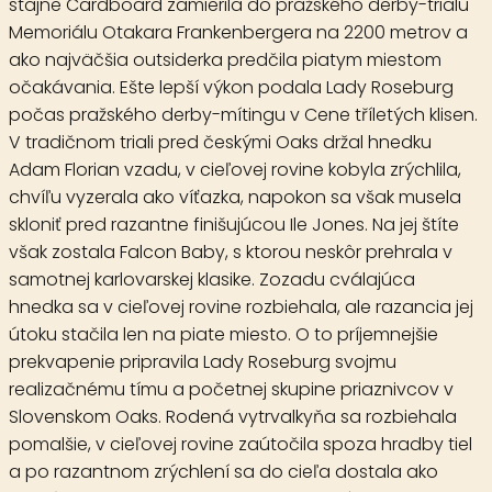
stajne Cardboard zamierila do pražského derby-trialu
Memoriálu Otakara Frankenbergera na 2200 metrov a
ako najväčšia outsiderka predčila piatym miestom
očakávania. Ešte lepší výkon podala Lady Roseburg
počas pražského derby-mítingu v Cene tříletých klisen.
V tradičnom triali pred českými Oaks držal hnedku
Adam Florian vzadu, v cieľovej rovine kobyla zrýchlila,
chvíľu vyzerala ako víťazka, napokon sa však musela
skloniť pred razantne finišujúcou Ile Jones. Na jej štíte
však zostala Falcon Baby, s ktorou neskôr prehrala v
samotnej karlovarskej klasike. Zozadu cválajúca
hnedka sa v cieľovej rovine rozbiehala, ale razancia jej
útoku stačila len na piate miesto. O to príjemnejšie
prekvapenie pripravila Lady Roseburg svojmu
realizačnému tímu a početnej skupine priaznivcov v
Slovenskom Oaks. Rodená vytrvalkyňa sa rozbiehala
pomalšie, v cieľovej rovine zaútočila spoza hradby tiel
a po razantnom zrýchlení sa do cieľa dostala ako