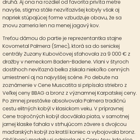
druhá. Aj ona na rozdiel od favorita privíta metre
navyše, stigma stále nezvíťazivšej kobyly však aj
napriek stúpajúcej forme vzbudzuje obavu, že sa
znovu zameria len na menej jagavý kov.
Treťou dámou do partie je reprezentantka stajne
Kovometal
Palmera
(Srnec), ktorá sa do senickej
centrály Zuzany Kubovičovej sťahovala za 9 000 € z
dražby v nemeckom Baden-Badene. Vlani v štyroch
dostihoch nevíťazná belka získala niekoľko cenných
umiestnení aj na najvyššej scéne. Po debute na
zoznámenie v Cene Muscatita si pripísala striebro z
Veľkej ceny BBAG a bronz z významnej Karpatskej ceny.
Po zimnej prestávke absolvovala Palmera tradičnú
cestu elitných kobýl v klasickom veku. V prípravnej
Cene trojročných kobýl docválala piata, v samotnej
jarnej klasike ťahala v strhujúcom závere s dvojicou
maďarských kobýl za kratší koniec a vybojovala bronz.
Obľúbenú medailu si odniesla aj z Ceny Arvy, kde síce