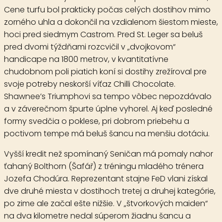
Cene turfu bol prakticky počas celých dostihov mimo
zorného uhla a dokončil na vzdialenom šiestom mieste,
hoci pred siedmym Castrom. Pred St. Leger sa beluš
pred dvomi týždňami rozcvičil v „dvojkovom“
handicape na 1800 metrov, v kvantitatívne
chudobnom poli piatich koní si dostihy zrežíroval pre
svoje potreby neskorší víťaz Chilli Chocolate.
Shawnee’s Triumphovi sa tempo vôbec nepozdávalo
a v záverečnom špurte úplne vyhorel. Aj keď posledné
formy svedčia o poklese, pri dobrom priebehu a
poctivom tempe má beluš šancu na menšiu dotáciu.
Vyšší kredit než spomínaný Seničan má pomaly nahor
ťahaný
Bolthorn
(Šafář) z tréningu mladého trénera
Jozefa Chodúra. Reprezentant stajne FeD vlani získal
dve druhé miesta v dostihoch tretej a druhej kategórie,
po zime ale začal ešte nižšie. V „štvorkových maiden“
na dva kilometre nedal súperom žiadnu šancu a