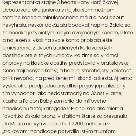
Reprezentantka stajne 3 hearts Hany Horčičkovej
debutovala ako juniorka v najskoršom možnom
termíne koncom minuloročného mája a hoci debut
nevyhrala, neskôr dokázala bodovať naplno. Zdalo sa,
že hnedka je typickým raným dvojročným koňom, v lete
a na jeseň si však na svoje konto pripísala ešte
umiestnenia z dvoch tradičných karlovarských
dostihov pre elitných juniorov. Po zime sa v rámci
prípravy na klasické dostihy predstavila v bratislavskej
Cene trojročných kobýl, a hoci jej starohájsky „kolotoč“
príliš nevoňal, na predĺženej míli skončila šiesta. Aj tento
výsledok a predpokladaný dlhší prejav jej realizačný
tím vyhodnotil ako nedostatočný na účasť v jarnej
klasike a Falcon Baby zamierila do míľového
handicapu tretej kategórie v Prahe, kde ako mierna
favoritka získala bronz. V ďalšom štarte sa presunula
do Mostu na vytrvaleckú trať 2200 metrov a v
„trojkovom“ handicape potvrdila istým triumfom