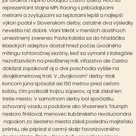
jar dvakrát naplno bodujúci
Castro
(Liška). Hoci sa
reprezentant stajne MPL Racing s pribúdajúcimi
metrami a zvyšujúcimi sa teplotami lepšil a najlepší
výkon podal v Slovenskom derby, ostatné dva výsledky
neveštia nič dobré. Vlani trikrát v menších dostihoch
umiestnený zverenec Pavla Kalaša sa do hľadáčika
klasických adeptov dostal hneď počas úvodného
mítingu tohtoročnej sezóny, keď sa vymanil z kategórie
nezvíťazivších na predĺženej míli, víťazstvo ale Castro
dokázal zopakovať aj o dve poschodia vyššie na
dvojkilometrovej trati. V „dvojkovom“ derby-triali
koncom júna spôsobil asi 150 metrov pred cieľom
kolíziu, čím poškodil trojicu súperov, aj tak získal len
tretie miesto. V samotnom derby bol spočiatku
schovaný vzadu a podobne ako Shawnee’s Triumph
neskoro finišoval, menovec kubánskeho revolucionára
napokon zo šiesteho miesta získal poslednú majiteľskú
prémiu, ale pripísal si cenný skalp favorizovaného