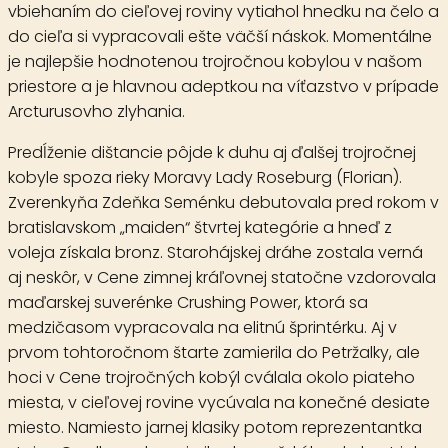
vbiehaním do cieľovej roviny vytiahol hnedku na čelo a
do cieľa si vypracovali ešte väčší náskok. Momentálne
je najlepšie hodnotenou trojročnou kobylou v našom
priestore a je hlavnou adeptkou na víťazstvo v prípade
Arcturusovho zlyhania.
Predĺženie dištancie pôjde k duhu aj ďalšej trojročnej
kobyle spoza rieky Moravy
Lady Roseburg
(Florian).
Zverenkyňa Zdeňka Seménku debutovala pred rokom v
bratislavskom „maiden“ štvrtej kategórie a hneď z
voleja získala bronz. Starohájskej dráhe zostala verná
aj neskôr, v Cene zimnej kráľovnej statočne vzdorovala
maďarskej suverénke Crushing Power, ktorá sa
medzičasom vypracovala na elitnú šprintérku. Aj v
prvom tohtoročnom štarte zamierila do Petržalky, ale
hoci v Cene trojročných kobýl cválala okolo piateho
miesta, v cieľovej rovine vycúvala na konečné desiate
miesto. Namiesto jarnej klasiky potom reprezentantka