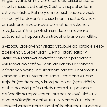
Angkor Wata. Štart v Cene turfu asi prišiel priskoro,
necelý mesiac od derby. Castro v nej bol celkom
aktívny, nástup Palmery ani starších súperov však
nezachytil a dokončil na siedmom mieste. Rovnaké
umiestnenie si zopakoval po matnom výkone v
„dvojkovom“ triali proti starším, kde na rovnako
zaťaženého Kaptain Joe strácal približne štyri dĺžky.
S vizitkou „trojkového“ víťaza vstupuje do licitácie šiesty
z českého St. Leger
Uran
(Demo), ktorý zatiaľ v
Bratislave štartoval dvakrát, v oboch prípadoch
vstupoval do sezóny (vlani do kariéry) a v oboch
prípadoch skončil na siedmom mieste. Tohtoročnú
kampaň zahájil zverenec Jana Demeleho v Cene
trojročných žrebcov, v ktorej sa po celý čas držal v
druhej polovici poľa a nikdy nehrozil. O poznanie
aktívnejšie sa reprezentant stajne Březová ukázal v
prvom vážnejšom derby-triali. V Memoriáli Otakara
Frankenbergera narazil na silnú konkurenciu, spočiatku