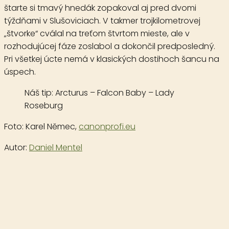
štarte si tmavý hnedák zopakoval aj pred dvomi
týždňami v Slušoviciach. V takmer trojkilometrovej
„štvorke“ cválal na treťom štvrtom mieste, ale v
rozhodujúcej fáze zoslabol a dokončil predposledný.
Pri všetkej úcte nemá v klasických dostihoch šancu na
úspech.
Náš tip:
Arcturus – Falcon Baby – Lady
Roseburg
Foto:
Karel Němec
,
canonprofi.eu
Autor:
Daniel Mentel