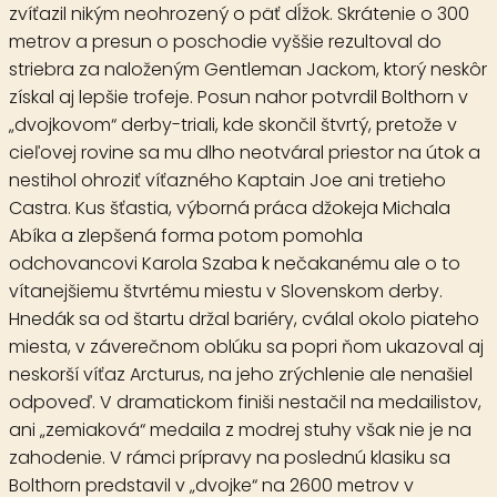
zvíťazil nikým neohrozený o päť dĺžok. Skrátenie o 300
metrov a presun o poschodie vyššie rezultoval do
striebra za naloženým Gentleman Jackom, ktorý neskôr
získal aj lepšie trofeje. Posun nahor potvrdil Bolthorn v
„dvojkovom“ derby-triali, kde skončil štvrtý, pretože v
cieľovej rovine sa mu dlho neotváral priestor na útok a
nestihol ohroziť víťazného Kaptain Joe ani tretieho
Castra. Kus šťastia, výborná práca džokeja Michala
Abíka a zlepšená forma potom pomohla
odchovancovi Karola Szaba k nečakanému ale o to
vítanejšiemu štvrtému miestu v Slovenskom derby.
Hnedák sa od štartu držal bariéry, cválal okolo piateho
miesta, v záverečnom oblúku sa popri ňom ukazoval aj
neskorší víťaz Arcturus, na jeho zrýchlenie ale nenašiel
odpoveď. V dramatickom finiši nestačil na medailistov,
ani „zemiaková“ medaila z modrej stuhy však nie je na
zahodenie. V rámci prípravy na poslednú klasiku sa
Bolthorn predstavil v „dvojke“ na 2600 metrov v