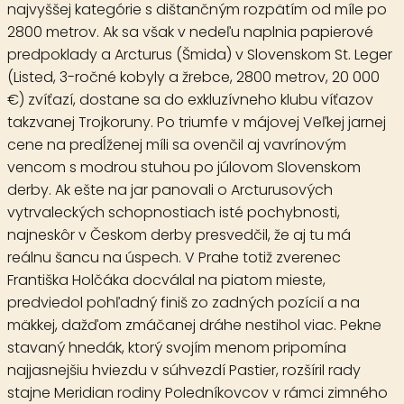
najvyššej kategórie s dištančným rozpätím od míle po
2800 metrov. Ak sa však v nedeľu naplnia papierové
predpoklady a
Arcturus
(Šmida) v
Slovenskom St. Leger
(Listed, 3-ročné kobyly a žrebce, 2800 metrov, 20 000
€) zvíťazí, dostane sa do exkluzívneho klubu víťazov
takzvanej Trojkoruny. Po triumfe v májovej Veľkej jarnej
cene na predĺženej míli sa ovenčil aj vavrínovým
vencom s modrou stuhou po júlovom Slovenskom
derby. Ak ešte na jar panovali o Arcturusových
vytrvaleckých schopnostiach isté pochybnosti,
najneskôr v Českom derby presvedčil, že aj tu má
reálnu šancu na úspech. V Prahe totiž zverenec
Františka Holčáka docválal na piatom mieste,
predviedol pohľadný finiš zo zadných pozícií a na
mäkkej, dažďom zmáčanej dráhe nestihol viac. Pekne
stavaný hnedák, ktorý svojím menom pripomína
najjasnejšiu hviezdu v súhvezdí Pastier, rozšíril rady
stajne Meridian rodiny Poledníkovcov v rámci zimného