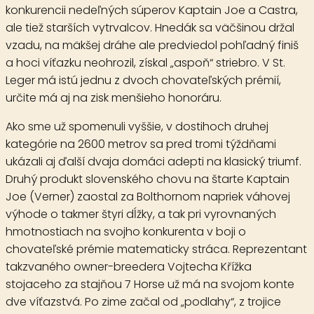
konkurencii nedeľných súperov Kaptain Joe a Castra,
ale tiež starších vytrvalcov. Hnedák sa väčšinou držal
vzadu, na mäkšej dráhe ale predviedol pohľadný finiš
a hoci víťazku neohrozil, získal „aspoň“ striebro. V St.
Leger má istú jednu z dvoch chovateľských prémií,
určite má aj na zisk menšieho honoráru.
Ako sme už spomenuli vyššie, v dostihoch druhej
kategórie na 2600 metrov sa pred tromi týždňami
ukázali aj ďalší dvaja domáci adepti na klasický triumf.
Druhý produkt slovenského chovu na štarte
Kaptain
Joe
(Verner) zaostal za Bolthornom napriek váhovej
výhode o takmer štyri dĺžky, a tak pri vyrovnaných
hmotnostiach na svojho konkurenta v boji o
chovateľské prémie matematicky stráca. Reprezentant
takzvaného owner-breedera Vojtecha Křížka
stojaceho za stajňou 7 Horse už má na svojom konte
dve víťazstvá. Po zime začal od „podlahy“, z trojice