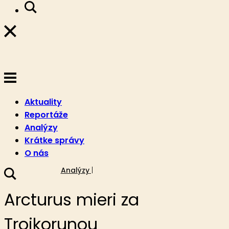
Aktuality
Reportáže
Analýzy
Krátke správy
O nás
27. septembra 2019
Analýzy
Arcturus mieri za
Trojkorunou