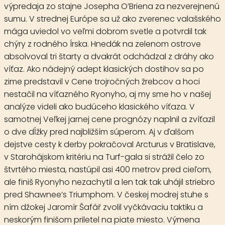
výpredaja zo stajne Josepha O’Briena za nezverejnenú
sumu. V strednej Európe sa už ako zverenec valašského
mága uviedol vo veľmi dobrom svetle a potvrdil tak
chýry z rodného Írska. Hnedák na zelenom ostrove
absolvoval tri štarty a dvakrát odchádzal z dráhy ako
víťaz. Ako nádejný adept klasických dostihov sa po
zime predstavil v Cene trojročných žrebcov a hoci
nestačil na víťazného Ryonyho, aj my sme ho v našej
analýze videli ako budúceho klasického víťaza. V
samotnej Veľkej jarnej cene prognózy naplnil a zvíťazil
o dve dĺžky pred najbližším súperom. Aj v ďalšom
dejstve cesty k derby pokračoval Arcturus v Bratislave,
v Starohájskom kritériu na Turf-gala si strážil čelo zo
štvrtého miesta, nastúpil asi 400 metrov pred cieľom,
ale finiš Ryonyho nezachytil a len tak tak uhájil striebro
pred Shawnee’s Triumphom. V českej modrej stuhe s
ním džokej Jaromír Šafář zvolil vyčkávaciu taktiku a
neskorým finišom priletel na piate miesto. Výmena