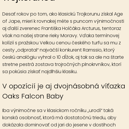
Desať rokov po tom, ako klasickú Trojkorunu získal Age
of Jape, mieri k rovnakej méte s puncom výnimočnosti
aj ďalší zverenec Františka Holčáka Arcturus, tentoraz
však na našej strane rieky Moravy. Vďaka termínovej
kolízií s pražskou Velkou cenou českého turfu sa mu z
cesty „odpratal“ najväčší konkurent Ramssio, ktorý
českú analógiu vyhral o 10 dĺžok, aj tak sa ale na štarte
stretne pestrá zostava trojročných plnokrvníkov, ktorí
sa pokúsia získať najdlhšiu klasiku.
V opozícií je aj dvojnásobná víťazka
Oaks Falcon Baby
Iba výnimočne sa v klasickom ročníku „urodí“ taká
konská osobnosť, ktorá má dostatočnú triedu, aby
dokázala dominovať od jari do jesene v dostihoch