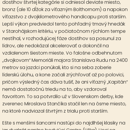
dostihov štvrtej kategórie si odniesol deviate miesto,
bronz (ale 10 dĺžok za víťazným Bolthornom) a napokon
víťazstvo z dvojkilometrového handicapu proti starším.
Lepší výkon predviedol tento pohľadný tmavý hnedák
v Starohájskom kritériu, v počiatočnom rýchlom tempe
nestíhal, v rozhodujúcej fáze dostihov sa posunul za
lídrov, ale nedokázal akcelerovať a dokončil na
vzdialenom šiestom mieste. Vo falošne odbehnutom
„dvojkovom“ Memoriáli majora Stanislava Rudu na 2400
metrov sa jazdci ponúkali, kto si na seba zoberie
líderskú úlohu, a kone začali zrýchľovať až po polovici,
pričom výsledný čas dáva tušiť, že ani víťazný „Kapitán“
nemá dostatočnú triedu na to, aby vzdoroval
favoritom. To sa potvrdilo už v Slovenskom derby, kde
zverenec Miroslava Stančíka stačil len na ôsme miesto,
na ktoré nadviazal štvrtým z trialu proti starším.
Ešte s menšími šancami nastúpi do najdlhšej klasiky na