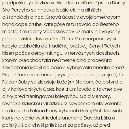
predpoklady stávkarov. Ako dcéra víťaza Epsom Derby
Sira Percyho sa hnedka lepšie cíti na dlhších
dištanciách a hoci júnová účasť v dvojkilometrovom
handicape druhej kategórie rezultovala do šiesteho
miesta, tím rodiny Vocáskovcov už mal v hlave jasný
plán na zisk karlovarského Oaks. V rámci prípravy si
kobyla odskočila do tradičnej pražskej Ceny tříletých
klisen počas derby mítingu, v nervóznych dostihoch,
ktorým predchádzala neúmerne dlhá procedúra
zavádzania kobýl do boxov, vybojovala hnedka bronz.
Pri pohľade na kariéru aj vývoj handicapu je zrejmé, že
Falcon Baby sa zlepšuje každým štartom, čo potvrdila
aj v karlovarských Oaks, kde triumfovala o takmer dve
dĺžky pred tréningovou kolegyňou Gold Memory,
rovnako klasickou víťazkou. V slovenskom ekvivalente
sa do sedla Falcon Baby vyhupol džokej Piotr Krowicki,
ktorý narýchlo vystriedal zraneného Davida Lišku a
poľský „lišiak“ chytil príležitosť za pačesy, už pred