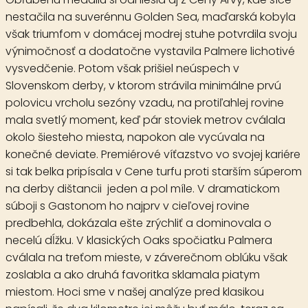
nestačila na suverénnu Golden Sea, maďarská kobyla
však triumfom v domácej modrej stuhe potvrdila svoju
výnimočnosť a dodatočne vystavila Palmere lichotivé
vysvedčenie. Potom však prišiel neúspech v
Slovenskom derby, v ktorom strávila minimálne prvú
polovicu vrcholu sezóny vzadu, na protiľahlej rovine
mala svetlý moment, keď pár stoviek metrov cválala
okolo šiesteho miesta, napokon ale vycúvala na
konečné deviate. Premiérové víťazstvo vo svojej kariére
si tak belka pripísala v Cene turfu proti starším súperom
na derby dištancii jeden a pol míle. V dramatickom
súboji s Gastonom ho najprv v cieľovej rovine
predbehla, dokázala ešte zrýchliť a dominovala o
necelú dĺžku. V klasických Oaks spočiatku Palmera
cválala na treťom mieste, v záverečnom oblúku však
zoslabla a ako druhá favoritka sklamala piatym
miestom. Hoci sme v našej analýze pred klasikou