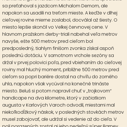
sa preťahoval s jazdcom Michalom Demom, ale
napokon sa usadili na treťom mieste. A keďže v dlhej
cieľovej rovine mierne zoslabol, docválal až šiesty. O
miesto lepšie skončil vo Velkej červnovej cene. V
hlavnom pražskom derby-triali nabehal veľa metrov
navyše, ešte 500 metrov pred cieľom bol
predposledný, tiahlym finišom zvonka získal aspoň
poslednú dotáciu. V samotnom vrchole sezóny sa
držal v prvej polovici poľa, pred vbiehaním do cieľovej
roviny mal hluchý moment, približne 500 metrov pred
cieľom sa popri bariére dostal na chvíľu do zorného
uhla, napokon však vycúval na konečné trináste
miesto. Beluš si potom napravil chuť v „trojkovom“
handicape na dva kilometre, ktorý v začiatkom
augusta v Karlových Varoch odvodil, miestami mal
niekoľkodĺžkový náskok, v posledných stovkách metrov
musel zabojovať, ale udržal si vedenie až do cieľa. V
poli porazených zostal aj jeho nedeľný súper Barney