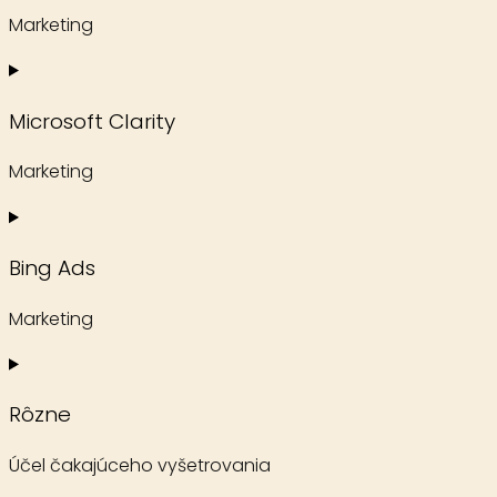
wordpress
Marketing
Consent
to
Microsoft Clarity
service
google-
Marketing
adsense
Consent
to
Bing Ads
service
microsoft-
Marketing
clarity
Consent
to
Rôzne
service
bing-
Účel čakajúceho vyšetrovania
ads