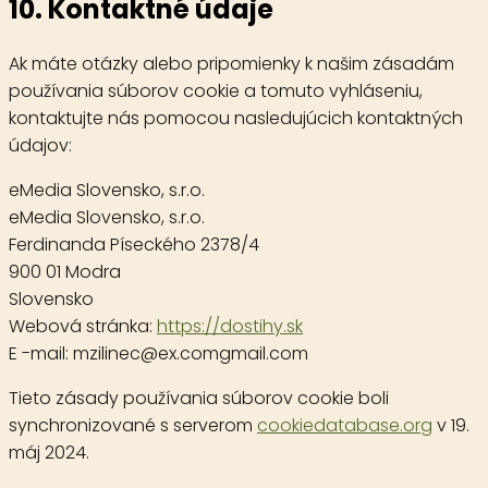
10. Kontaktné údaje
Ak máte otázky alebo pripomienky k našim zásadám
používania súborov cookie a tomuto vyhláseniu,
kontaktujte nás pomocou nasledujúcich kontaktných
údajov:
eMedia Slovensko, s.r.o.
eMedia Slovensko, s.r.o.
Ferdinanda Píseckého 2378/4
900 01 Modra
Slovensko
Webová stránka:
https://dostihy.sk
E -mail:
mzilinec@
ex.com
gmail.com
Tieto zásady používania súborov cookie boli
synchronizované s serverom
cookiedatabase.org
v 19.
máj 2024.