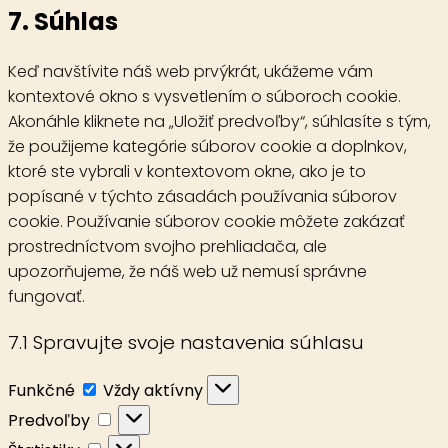
Consent
7. Súhlas
to
service
Keď navštívite náš web prvýkrát, ukážeme vám
rôzne
kontextové okno s vysvetlením o súboroch cookie.
Akonáhle kliknete na „Uložiť predvoľby“, súhlasíte s tým,
že použijeme kategórie súborov cookie a doplnkov,
ktoré ste vybrali v kontextovom okne, ako je to
popísané v týchto zásadách používania súborov
cookie. Používanie súborov cookie môžete zakázať
prostredníctvom svojho prehliadača, ale
upozorňujeme, že náš web už nemusí správne
fungovať.
7.1 Spravujte svoje nastavenia súhlasu
Funkčné
Funkčné
Vždy aktívny
Predvoľby
Predvoľby
Štatistiky