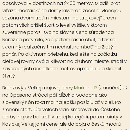
absolvoval v dostihoch na 2400 metrov. Mladší brat
víťaza maďarského derby Kilworda začal aj vlaňajšiu
sezónu dvomi tretími miestami na „trojkovej“ úrovni,
potom však prišiel štart o level vyššie, v ktorom
suverénne porazil svojho slávnejšieho súrodenca.
Neraz sa potvrdilo, že s jedlom rastie chuť, a tak sa
skromný realizačný tím nechal „namlsať“ na Zlatý
pohár. Po aktívnom priebehu, keď ešte na začiatku
cieľovej roviny cválal Killwort na druhom mieste, stratil v
záverečných desiatkach metrov aj medailu a skončil
štvrtý.
Bronzový z Veľkej májovej ceny
Markoni LP
(Janáček) už
na Opasana strácal päť dĺžok a podobne ako
slovenský Kôň roka mal najlepšiu pozíciu až v cieli. Po
zranení štartujúci valach vlani smeroval do Českého
derby, najprv bol tretí v tretej kategórií, potom piaty v
klasickej Velkej jarní cene, ale do boja o českú modrú