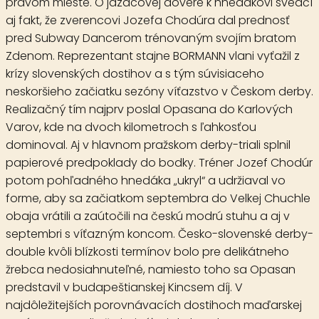
pravom mieste. O jazdcovej dôvere k hnedákovi svedčí
aj fakt, že zverencovi Jozefa Chodúra dal prednosť
pred Subway Dancerom trénovaným svojím bratom
Zdenom. Reprezentant stajne BORMANN vlani vyťažil z
krízy slovenských dostihov a s tým súvisiaceho
neskoršieho začiatku sezóny víťazstvo v Českom derby.
Realizačný tím najprv poslal Opasana do Karlových
Varov, kde na dvoch kilometroch s ľahkosťou
dominoval. Aj v hlavnom pražskom derby-triali splnil
papierové predpoklady do bodky. Tréner Jozef Chodúr
potom pohľadného hnedáka „ukryl“ a udržiaval vo
forme, aby sa začiatkom septembra do Velkej Chuchle
obaja vrátili a zaútočili na českú modrú stuhu a aj v
septembri s víťazným koncom. Česko-slovenské derby-
double kvôli blízkosti termínov bolo pre delikátneho
žrebca nedosiahnuteľné, namiesto toho sa Opasan
predstavil v budapeštianskej Kincsem díj. V
najdôležitejších porovnávacích dostihoch maďarskej