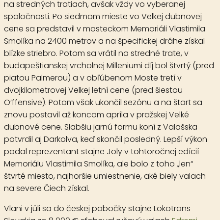
na stredných tratiach, avšak vždy vo vyberanej
spoločnosti. Po siedmom mieste vo Velkej dubnovej
cene sa predstavil v mosteckom Memoriáli Vlastimila
Smolíka na 2400 metrov a na špecifickej dráhe získal
blízke striebro. Potom sa vrátil na stredné trate, v
budapeštianskej vrcholnej Milleniumi díj bol štvrtý (pred
piatou Palmerou) a v obľúbenom Moste tretí v
dvojkilometrovej Velkej letní cene (pred šiestou
O’ffensive). Potom však ukončil sezónu a na štart sa
znovu postavil až koncom apríla v pražskej Velké
dubnové cene. Slabšiu jarnú formu koní z Valašska
potvrdil aj Darkolva, keď skončil posledný. Lepší výkon
podal reprezentant stajne Joly v tohtoročnej edícií
Memoriálu Vlastimila Smolíka, ale bolo z toho „len“
štvrté miesto, najhoršie umiestnenie, aké biely valach
na severe Čiech získal.
Vlani v júli sa do českej pobočky stajne Lokotrans