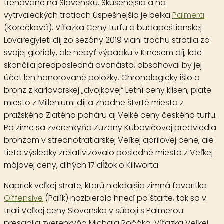
trénované na Slovensku. Skúsenejšia a na
vytrvaleckých tratiach úspešnejšia je belka
Palmera
(Korečková). Víťazka Ceny turfu a budapeštianskej
Lovaregyleti díj zo sezóny 2019 vlani trochu stratila zo
svojej glorioly, ale nebyť výpadku v Kincsem díj, kde
skončila predposledná dvanásta, obsahoval by jej
účet len honorované položky. Chronologicky išlo o
bronz z karlovarskej „dvojkovej“ Letní ceny klisen, piate
miesto z Milleniumi díj a zhodne štvrté miesta z
pražského Zlatého poháru aj Velké ceny českého turfu.
Po zime sa zverenkyňa Zuzany Kubovičovej predviedla
bronzom v strednotratiarskej Veľkej aprílovej cene, ale
tieto výsledky zrelativizovalo posledné miesto z Veľkej
májovej ceny, dlhých 17 dĺžok o Killworta.
Napriek veľkej strate, ktorú niekdajšia zimná favoritka
O’ffensive
(Palík) nazbierala hneď po štarte, tak sa v
triali Veľkej ceny Slovenska v súboji s Palmerou
presadila zverenkyňa Michala Ročáka. Víťazka Veľkej