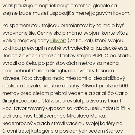
však pauzuje a napriek neupierateľnej gloriole sa
zrejme bude musieť uspokojiť s menej jagavým kovom.
Za spomenutou trojicou premiantov by to malo byť
vyrovnanejšie. Cenný skalp má na svojom konte víťaz
Veľkej májovej ceny
Killwort
(Zatloukal), ktorý svojou
taktikou prekvapil mnohé vytrvalecké aj jazdecké esá.
Jeden z dvoch reprezentantov stajne PURITO od štartu
vyrazil do čela, po pár stovkách metrov sa nechal
predbehnúť Carlom Biraghi, ale cválal v tesnom
závese. Táto dvojica mala miestami aj desaťdĺžkový
náskok a bežali si vlastné dostihy. Killwort približne 500
metrov pred cieľom prebral vedenie a zatiaľ čo Carlo
Biraghi „odpadol“, Killwort si cválal po životný triumf.
Hoci favorizovaný Opasan sa každou sekundou blížil, v
cieli sa o nos tešil zverenec Miroslava Malíka.
Sedemročný valach strávil väčšinu svojej kariéry na
úrovni tretej kategórie a posledných sedem štartov