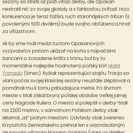
sezóny sa stretli až piati víťazi derby, ale Opasan
nestratil nič zo svojej glorioly a s ľahkosťou zvíťazil. Hoci
konkurencia je teraz ťažšia, ruch starohájskych tribún (s
povolenými 500 divákmi) bude svojho obľúbenca hnať
za víťazstvom.
Ak by sme mali medzi tuctom Opasanových
vyzývateľov prstom ukázať na koňa s najväčšími
šancami o zosadenie kráľa z trónu, bol by to
momentálne najlepšie hodnotený poľský kôň
Night
Tornado
(Srnec). Ryšiak reprezentujúci stajňu Tracja sa
vlani počas svojej klasickej sezóny neustále zlepšoval a
pomáhali mu k tomu pribúdajúce metre. Po štvrtom
mieste v triali získal bronz poľskej obdobe Veľkej jarnej
ceny Nagrode Rulera. O miesto si polepšil v derby-triali
na 2200 metrov, v samotnom Poľskom derby však
sklamal „až“ piatym miestom. Odvtedy však zverenec
Krzysztofa Ziemiańskeho prehral len s viacnásobným
grupovým víťazom Nagano Goldom (vlani vo Wielkej