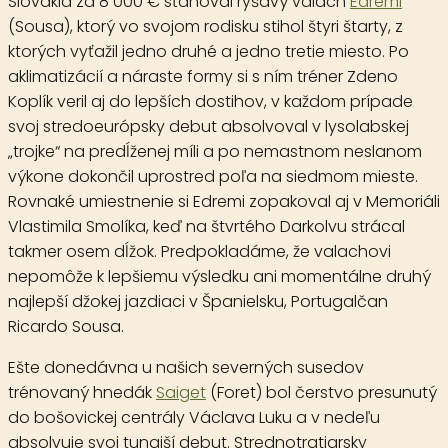
Slovakia za 8 000 € sťahoval ryšavý valach
Edremi
(Sousa), ktorý vo svojom rodisku stihol štyri štarty, z
ktorých vyťažil jedno druhé a jedno tretie miesto. Po
aklimatizácií a náraste formy si s ním tréner Zdeno
Koplík veril aj do lepších dostihov, v každom prípade
svoj stredoeurópsky debut absolvoval v lysolabskej
„trojke“ na predĺženej míli a po nemastnom neslanom
výkone dokončil uprostred poľa na siedmom mieste.
Rovnaké umiestnenie si Edremi zopakoval aj v Memoriáli
Vlastimila Smolíka, keď na štvrtého Darkolvu strácal
takmer osem dĺžok. Predpokladáme, že valachovi
nepomôže k lepšiemu výsledku ani momentálne druhý
najlepší džokej jazdiaci v Španielsku, Portugalčan
Ricardo Sousa.
Ešte donedávna u našich severných susedov
trénovaný hnedák
Saiget
(Foret) bol čerstvo presunutý
do bošovickej centrály Václava Luku a v nedeľu
absolvuje svoj tunajší debut. Strednotratiarsky