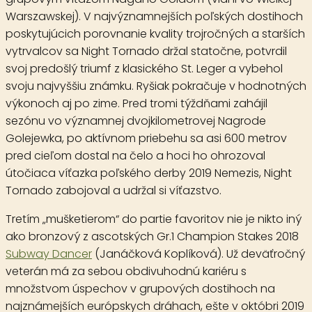
Warszawskej). V najvýznamnejších poľských dostihoch
poskytujúcich porovnanie kvality trojročných a starších
vytrvalcov sa Night Tornado držal statočne, potvrdil
svoj predošlý triumf z klasického St. Leger a vybehol
svoju najvyššiu známku. Ryšiak pokračuje v hodnotných
výkonoch aj po zime. Pred tromi týždňami zahájil
sezónu vo významnej dvojkilometrovej Nagrode
Golejewka, po aktívnom priebehu sa asi 600 metrov
pred cieľom dostal na čelo a hoci ho ohrozoval
útočiaca víťazka poľského derby 2019 Nemezis, Night
Tornado zabojoval a udržal si víťazstvo.
Tretím „mušketierom“ do partie favoritov nie je nikto iný
ako bronzový z ascotských Gr.1 Champion Stakes 2018
Subway Dancer
(Janáčková Koplíková). Už deväťročný
veterán má za sebou obdivuhodnú kariéru s
množstvom úspechov v grupových dostihoch na
najznámejších európskych dráhach, ešte v októbri 2019