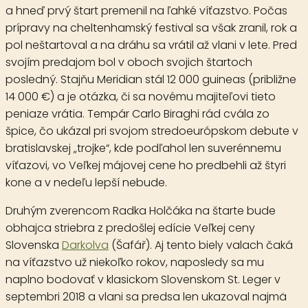
a hneď prvý štart premenil na ľahké víťazstvo. Počas
prípravy na cheltenhamský festival sa však zranil, rok a
pol neštartoval a na dráhu sa vrátil až vlani v lete. Pred
svojím predajom bol v oboch svojich štartoch
posledný. Stajňu Meridian stál 12 000 guineas (približne
14 000 €) a je otázka, či sa novému majiteľovi tieto
peniaze vrátia. Tempár Carlo Biraghi rád cvála zo
špice, čo ukázal pri svojom stredoeurópskom debute v
bratislavskej „trojke“, kde podľahol len suverénnemu
víťazovi, vo Veľkej májovej cene ho predbehli až štyri
kone a v nedeľu lepší nebude.
Druhým zverencom Radka Holčáka na štarte bude
obhajca striebra z predošlej edície Veľkej ceny
Slovenska
Darkolva
(Šafář). Aj tento biely valach čaká
na víťazstvo už niekoľko rokov, naposledy sa mu
naplno bodovať v klasickom Slovenskom St. Leger v
septembri 2018 a vlani sa predsa len ukazoval najmä