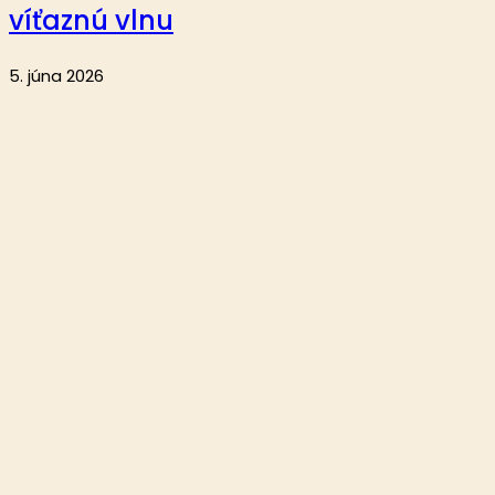
víťaznú vlnu
5. júna 2026
Aktuality
Reportáže
Analýzy
Krátke správy
O nás
Publikovanie alebo ďalšie šírenie článkov a fotografií z webu
Dostihy.sk je bez písomného súhlasu spoločnosti eMedia
Slovensko, s.r.o. zakázané.
© Copyright 2026 eMedia Slovensko, s.r.o.