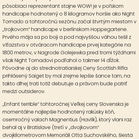
pôsobiaci reprezentant stajne WOW! je v poľskom
handicape hodnotený o 8 kilogramov horšie ako Night
Tornado a tohtoročnú sezónu začal štvrtým miestom v
„trojkovom“ handicape v berlínskom Hoppegartene.
Prvého mája sa po boji a pod najvyššou váhou tešil z
víťazstva v otváracom handicape prvej kategórie na
1800 metrov, v Nagrode Golejewka pred tromi týždňami
však Night Tornadovi podľahol o takmer 14 dĺžok.
Pôvodne aj do strednotratiarskej Ceny Scottish Rifla
prihlásený Saiget by mal zrejme lepšie šance tam, na
takto dlhej trati totiž debutuje a právom bude patriť
medzi outsiderov.
„Enfant terrible“ tohtoročnej Veľkej ceny Slovenska je
momentálne najlepšie hodnotený rakúsky kôň,
osemročný valach
Magnentius
(Havlík), ktorý vlani raz
behal aj v Bratislave (tretí v „dvojkovom“
dvojkilometrovom Memoriáli Otta Suchovského, šiesta