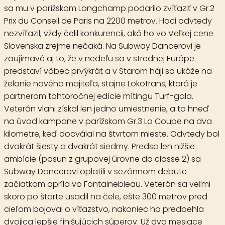
sa mu v parížskom Longchamp podarilo zvíťaziť v Gr.2
Prix du Conseil de Paris na 2200 metrov. Hoci odvtedy
nezvíťazil, vždy čelil konkurencii, aká ho vo Veľkej cene
Slovenska zrejme nečaká. Na Subway Dancerovi je
zaujímavé aj to, že v nedeľu sa v strednej Európe
predstaví vôbec prvýkrát a v Starom háji sa ukáže na
želanie nového majiteľa, stajne Lokotrans, ktorá je
partnerom tohtoročnej edície mítingu Turf-gala.
Veterán vlani získal len jedno umiestnenie, a to hneď
na úvod kampane v parížskom Gr.3 La Coupe na dva
kilometre, keď docválal na štvrtom mieste. Odvtedy bol
dvakrát šiesty a dvakrát siedmy. Predsa len nižšie
ambície (posun z grupovej úrovne do classe 2) sa
Subway Dancerovi oplatili v sezónnom debute
začiatkom apríla vo Fontainebleau. Veterán sa veľmi
skoro po štarte usadil na čele, ešte 300 metrov pred
cieľom bojoval o víťazstvo, nakoniec ho predbehla
dvojica lepšie finišujúcich súperov. Už dva mesiace