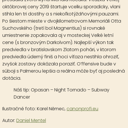
októbrovej ceny 2019 štartuje vcelku sporadicky, vlani
stihla len tri dostihy a s niekoľkotýždňovými pauzami.
Po šiestom mieste v dvojkilometrovom Memoriáli Otta
Suchovského (tretí bol Magnentius) si rovnaké
umiestnenie zopakovala aj v mosteckej Velké letní
cene (s bronzovým Darkolvom). Najlepší výkon tak
predviedla v bratislavskom Zlatom pohári, v ktorom
predviedla úderný finiš a hoci víťaza nestihla ohroziť,
zvyšok zostavy dokázala poraziť. O’ffensive bude v
súboji s Palmerou lepšia a reálna môže byť aj posledná
dotácia.
Náš tip:
Opasan – Night Tornado – Subway
Dancer
Ilustračné foto:
Karel Němec
,
canonprofi.eu
Autor:
Daniel Mentel