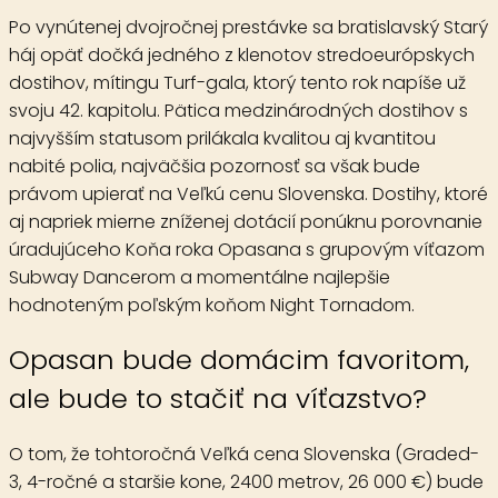
Po vynútenej dvojročnej prestávke sa bratislavský Starý
háj opäť dočká jedného z klenotov stredoeurópskych
dostihov, mítingu Turf-gala, ktorý tento rok napíše už
svoju 42. kapitolu. Pätica medzinárodných dostihov s
najvyšším statusom prilákala kvalitou aj kvantitou
nabité polia, najväčšia pozornosť sa však bude
právom upierať na Veľkú cenu Slovenska. Dostihy, ktoré
aj napriek mierne zníženej dotácií ponúknu porovnanie
úradujúceho Koňa roka Opasana s grupovým víťazom
Subway Dancerom a momentálne najlepšie
hodnoteným poľským koňom Night Tornadom.
Opasan bude domácim favoritom,
ale bude to stačiť na víťazstvo?
O tom, že tohtoročná
Veľká cena Slovenska
(Graded-
3, 4-ročné a staršie kone, 2400 metrov, 26 000 €) bude