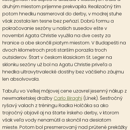
druhým miestom príjemne prekvapila. Realizačný tím
potom hnedku nasmeroval do derby, v modrej stuhe
však zostala len tesne bez peňazí. Dobrú formu a
pokračovanie sezóny u našich susedov ešte v
novembri Agata Christie využila na dve cesty za
hranice a obe skončili piatym miestom. V Budapešti na
dvoch kilometroch proti starším porazila troch
outsiderov. Štart v českom klasickom St. Leger na
sklonku sezóny už bol na Agatu Christie priveľa a
hnedka ultravytrvalecké dostihy bez väčšieho záujmu
len absolvovala.
Tabuľu vo Veľkej májovej cene uzavrel jesenný nákup z
newmarketskej dražby
Carlo Biraghi
(Línek). Šesťročný
ryšavý valach z tréningu Radka Holčáka sa ako
trojročný objavil aj na štarte írskeho derby, v ktorom
však veľa vody nenamútil a skončil na desiatom
mieste. Potom bol presmerovaný nad prútené prekážky