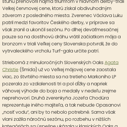
stuhu prehovoril najmä triumfom v hlavnom derby-triali
Velkej červnovej cene, ktorú získal obdivuhodným
záverom z posledného miesta. Zverenec Václava Luku
patril medzi favoritov Českého derby, v príprave sa
však zranil a ukončil sezónu. Po dlhej deväťmesačnej
pauze sa na dostihovú dráhu vrátil začiatkom mája a
bronzom v triali Veľkej ceny Slovenska potvrdil, že do
vytrvaleckého vrcholu Turf-gala určite patrí.
Strieborná z minuloročných Slovenských Oaks
Agata
Christie
(Šmida) už vo Veľkej májovej cene zaostala
viac, zo štvrtého miesta sa na tretieho Markoniho LP
pozerala zo vzdialenosti tri a pol dĺžky a napriek
váhovej výhode do boja o medaily v nedeľu zrejme
neprehovorí. Druhá zverenkyňa Jozefa Chodúra
reprezentuje iného majiteľa, a tak nebude Opasanovi
„nosiť vodu“, ani by to nebolo potrebné. Sama však
vlani zažila náročnú sezónu, po rozbehu v nižších
kategóriách sa úspešne ukázala v klasických Oaks a