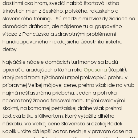
dostihmi ako hrom, svedčí nabitá štartová listina
trinástich mien z českého, poľského, rakúskeho a
slovenského tréningu. Sú medzi nimi hviezdy žiariace na
domácich dráhach, ale nájdeme tu aj grupového
víťaza z Francúzska a zdravotnými problémami
handicapovaného niekdajšieho účastníka írskeho
derby.
Najväčšie nádeje domácich turfmanov sa budú
opierať o úradujúceho Koňa roka
Opasana
(Koplík),
ktorý pred tromi týždňami utrpel prekvapivú prehru v
prípravnej Veľkej májovej cene, prehra však ide na vrub
najmä nešťastnému priebehu. Jeden a pol roka
neporazený žrebec finišoval mohutnými cvalovými
skokmi, na komornej petržalskej dráhe však prehral
taktickú bitku s Killwortom, ktorý vyťažil z dlhého
náskoku. Vo Veľkej cene Slovenska si džokej Radek
Koplík určite dá lepší pozor, nech je v pravom čase na