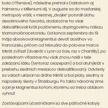
bola O’ffensive), následne prehral s Darkolvom aj
Palmerou v Milleniumi díj. V auguste sa do maďarskej
metropoly vrátil, v miestnej „dvojke“ potvrdil úlohu
desatinového favorita, dodatočne ho však
diskvalifikovali kvôli pozitívnemu dopingovému nálezu
triamcinolónacetonidu. Od konca septembra do 19.
mája absolvoval Magnentius deväť dostihov vo
Francúzsku, pričom od februára do polovice marca
trikrát zvíťazil (dvakrát v Lyon La Soie, raz v Chantilly), po
poslednom víťazstve mu však znovu našli v tele
zakázanú látku (tentoraz oxazepam) a bol druhýkrát v
priebehu siedmich mesiacov diskvalifikovaný. Odvtedy
sa valach ukázal na dráhe trikrát a bol piaty, siedmy a
naposledy šiesty v Štrasburgu. Po takto náročnej zime
a jari je Magnentius koňom, ktorému sa treba oblúkom
vyhnúť.
Zostávajúcimi účastníčkami sú dve päťročné kobyly