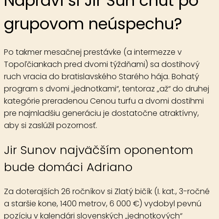
Napraví si Jir Sun chuť po
grupovom neúspechu?
Po takmer mesačnej prestávke (a intermezze v
Topoľčiankach pred dvomi týždňami) sa dostihový
ruch vracia do bratislavského Starého hája. Bohatý
program s dvomi „jednotkami“, tentoraz „až“ do druhej
kategórie preradenou Cenou turfu a dvomi dostihmi
pre najmladšiu generáciu je dostatočne atraktívny,
aby si zaslúžil pozornosť.
Jir Sunov najväčším oponentom
bude domáci Adriano
Za doterajších 26 ročníkov si
Zlatý bičík
(I. kat., 3-ročné
a staršie kone, 1400 metrov, 6 000 €) vydobyl pevnú
pozíciu v kalendári slovenských „jednotkových“