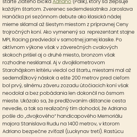
štarte Zlatého bičíka
Adriano
(Palík), ktorý sa zlepšuje
každým štartom. Zverenec sedemdesiatnika Jaroslava
Hanáčka pri sezónnom debute ako klasická nádej
mierne sklamal až šiestym miestom z prípravnej Ceny
trojročných koní. Ako vymenený sa reprezentant stajne
MPL Racing predviedol v samotnej jarnej klasike. Po
aktívnom výkone však v záverečných cvalových
skokoch prišiel aj o druhé miesto, bronzom však
rozhodne nesklamal. Aj v dvojkilometrovom
Starohájskom kritériu viedol od štartu, miestami mal až
sedemdĺžkový náskok a ešte 200 metrov pred cieľom
bol prvý, silnému záveru zozadu útočiacich koní však
neodolal a bez pobádania len dokončil na ôsmom
mieste. Ukázalo sa, že predlžovaním dištancie cesta
nevedie, a tak sa realizačný tím dohodol, že Adriana
pošle do „dvojkového“ handicapového Memoriálu
majora Stanislava Rudu na 1400 metrov, v ktorom
Adriano bezpečne zvíťazil (Luckynav tretí). Rastúcu