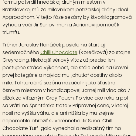
formu potvrdil hnedák aj druhým miestom v
Bratislavskej míli za milovníkom petržalskej dráhy Ideal
Approachom. V tejto fáze sezóny by štvorkilogramová
výhoda voči Jir Sunovi mohla Adrianovi pomôcť k
triumfu.
Tréner Jaroslav Hanáček posiela na štart aj
sedemročného
Chilli Chocolate
(Korečková) zo stajne
Greyracing. Niekdajší sériový víťaz už predsa len
postupne stráca výkonnosť, ale stále behá na úrovni
prvej kategórie a najviac mu „chutia“ dostihy okolo
míle. Tohtoročnú sezónu nezačal nijako šťastne
ôsmym miestom v handicapovej Jarnej míli viac ako 7
dĺžok za víťazným Gray Touch. Po viac ako roku a pol
sa vrátil na šprintérske trate v Prípravnej cene, v ktorej
nosil najvyššiu váhu, ale ani nižšia by mu zrejme
nepomohla ohroziť suverénneho Jir Suna. Chilli
Chocolate Turf-gala vynechal a realizačný tím ho
koncom júna poslal do Prahy do Tattersalls Mile počas