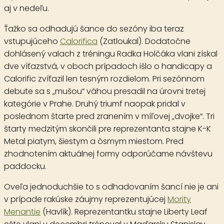
aj v nedeľu.
Ťažko sa odhadujú šance do sezóny iba teraz
vstupujúceho
Calorifica
(Zatloukal). Dodatočne
dohlásený valach z tréningu Radka Holčáka vlani získal
dve víťazstvá, v oboch prípadoch išlo o handicapy a
Calorific zvíťazil len tesným rozdielom. Pri sezónnom
debute sa s „mušou“ váhou presadil na úrovni tretej
kategórie v Prahe. Druhý triumf naopak pridal v
poslednom štarte pred zranením v míľovej „dvojke“. Tri
štarty medzitým skončili pre reprezentanta stajne K-K
Metal piatym, šiestym a ôsmym miestom. Pred
zhodnotením aktuálnej formy odporúčame návštevu
paddocku.
Oveľa jednoduchšie to s odhadovaním šancí nie je ani
v prípade rakúske záujmy reprezentujúcej
Mority
Menantie
(Havlík). Reprezentantku stajne Liberty Leaf