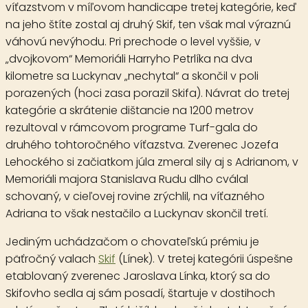
víťazstvom v míľovom handicape tretej kategórie, keď
na jeho štíte zostal aj druhý Skif, ten však mal výraznú
váhovú nevýhodu. Pri prechode o level vyššie, v
„dvojkovom“ Memoriáli Harryho Petrlíka na dva
kilometre sa Luckynav „nechytal“ a skončil v poli
porazených (hoci zasa porazil Skifa). Návrat do tretej
kategórie a skrátenie dištancie na 1200 metrov
rezultoval v rámcovom programe Turf-gala do
druhého tohtoročného víťazstva. Zverenec Jozefa
Lehockého si začiatkom júla zmeral sily aj s Adrianom, v
Memoriáli majora Stanislava Rudu dlho cválal
schovaný, v cieľovej rovine zrýchlil, na víťazného
Adriana to však nestačilo a Luckynav skončil tretí.
Jediným uchádzačom o chovateľskú prémiu je
päťročný valach
Skif
(Línek). V tretej kategórii úspešne
etablovaný zverenec Jaroslava Línka, ktorý sa do
Skifovho sedla aj sám posadí, štartuje v dostihoch