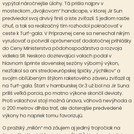
vypýtal náročnejšie úlohy. Tá prišla najprv v
mosteckom „dvojkovom“ handicape, v ktorej Jir Sun
predviedol svoj drvivý finiš a iste zvíťazil. S jedlom rastie
chuť, a tak sa realizačný tím rozhodol pokračovať v
ceste k Turf-gala. V Prípravnej cene sa nenechal nikým
vyrušovať a potvrdil oprávnenosť dodatočnej prihlášky
do Ceny Ministerstva pôdohospodárstva a rozvoja
vidieka SR. Neskoro dozrievajúci valach podal v
hlavnom šprinte slovenskej sezóny výborný výkon,
nezľakol sa ani stredoeurópskej špičky „rýchlikov“ a
svojím obľúbeným štýlom raketového záveru zvíťazil aj
na Turf-gala. Štart v hamburskej Gr.3 už bol na Jir Suna
príliš veľká porcia, po matno výkone skončil deviaty.
Proti valachovi stojí možná únava, váhová nevýhoda a
o 200 metrov dlhšia trať, ale doterajšie predvedené
výkony ho napriek tomu favorizujú.
O pražský „milión“ má záujem aj jediný trojročiak na