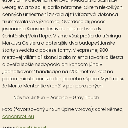
ešte vlani v decembri trénoval v Maďarsku Stanislav
Georgiev, a to sa jej darilo náramne. Okrem niekoľkých
cenných umiestnení získala aj tri víťazstvá, dokonca
triumfovala vo významnej Overdose díj počas
jesenného Kincsem festivalu na úkor hviezdy
šprintérskej Vain Hope. V zime však prešla do tréningu
Markusa Geislera a doterajšie dva budapeštianske
štarty svedčia o poklese formy. V expresnej 900-
metrovej Villám díj skončila ako mierna favoritka šiesta
a oveľa lepšie nedopadla ani koncom júna v
„jednotkovom“ handicape na 1200 metrov, keď na
piatom mieste porazila len jediného súpera. Myslíme si,
že Morita Mentantie skončí v poli porazených.
Náš tip:
Jir Sun – Adriano – Gray Touch
Foto (favorizovaný Jir Sun úplne vpravo):
Karel Němec
,
canonprofi.eu