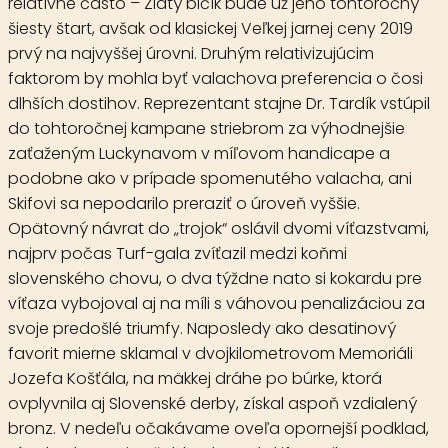
relatívne často – Zlatý bičík bude už jeho tohtoročný
šiesty štart, avšak od klasickej Veľkej jarnej ceny 2019
prvý na najvyššej úrovni. Druhým relativizujúcim
faktorom by mohla byť valachova preferencia o čosi
dlhších dostihov. Reprezentant stajne Dr. Tardík vstúpil
do tohtoročnej kampane striebrom za výhodnejšie
zaťaženým Luckynavom v míľovom handicape a
podobne ako v prípade spomenutého valacha, ani
Skifovi sa nepodarilo preraziť o úroveň vyššie.
Opätovný návrat do „trojok“ oslávil dvomi víťazstvami,
najprv počas Turf-gala zvíťazil medzi koňmi
slovenského chovu, o dva týždne nato si kokardu pre
víťaza vybojoval aj na míli s váhovou penalizáciou za
svoje predošlé triumfy. Naposledy ako desatinový
favorit mierne sklamal v dvojkilometrovom Memoriáli
Jozefa Košťála, na mäkkej dráhe po búrke, ktorá
ovplyvnila aj Slovenské derby, získal aspoň vzdialený
bronz. V nedeľu očakávame oveľa opornejší podklad,