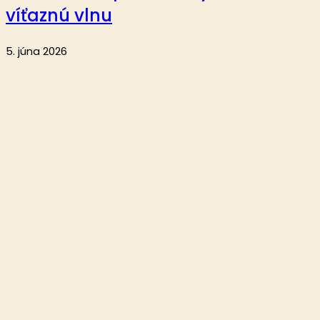
víťaznú vlnu
5. júna 2026
Aktuality
Reportáže
Analýzy
Krátke správy
O nás
Publikovanie alebo ďalšie šírenie článkov a fotografií z webu
Dostihy.sk je bez písomného súhlasu spoločnosti eMedia
Slovensko, s.r.o. zakázané.
© Copyright 2026 eMedia Slovensko, s.r.o.