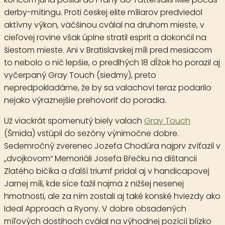
derby-mítingu. Proti českej elite míliarov predviedol
aktívny výkon, väčšinou cválal na druhom mieste, v
cieľovej rovine však úplne stratil esprit a dokončil na
šiestom mieste. Ani v Bratislavskej míli pred mesiacom
to nebolo o nič lepšie, o predlhých 18 dĺžok ho porazil aj
vyčerpaný Gray Touch (siedmy), preto
nepredpokladáme, že by sa valachovi teraz podarilo
nejako výraznejšie prehovoriť do poradia.
Už viackrát spomenutý biely valach
Gray Touch
(Šmida) vstúpil do sezóny výnimočne dobre.
Sedemročný zverenec Jozefa Chodúra najprv zvíťazil v
„dvojkovom“ Memoriáli Josefa Břečku na dištancii
Zlatého bičíka a ďalší triumf pridal aj v handicapovej
Jarnej míli, kde síce ťažil najmä z nižšej nesenej
hmotnosti, ale za ním zostali aj také konské hviezdy ako
Ideal Approach a Ryony. V dobre obsadených
míľových dostihoch cválal na výhodnej pozícií blízko