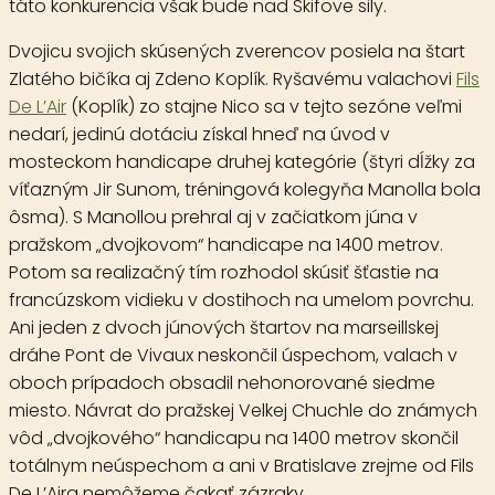
táto konkurencia však bude nad Skifove sily.
Dvojicu svojich skúsených zverencov posiela na štart
Zlatého bičíka aj Zdeno Koplík. Ryšavému valachovi
Fils
De L’Air
(Koplík) zo stajne Nico sa v tejto sezóne veľmi
nedarí, jedinú dotáciu získal hneď na úvod v
mosteckom handicape druhej kategórie (štyri dĺžky za
víťazným Jir Sunom, tréningová kolegyňa Manolla bola
ôsma). S Manollou prehral aj v začiatkom júna v
pražskom „dvojkovom“ handicape na 1400 metrov.
Potom sa realizačný tím rozhodol skúsiť šťastie na
francúzskom vidieku v dostihoch na umelom povrchu.
Ani jeden z dvoch júnových štartov na marseillskej
dráhe Pont de Vivaux neskončil úspechom, valach v
oboch prípadoch obsadil nehonorované siedme
miesto. Návrat do pražskej Velkej Chuchle do známych
vôd „dvojkového“ handicapu na 1400 metrov skončil
totálnym neúspechom a ani v Bratislave zrejme od Fils
De L’Aira nemôžeme čakať zázraky.