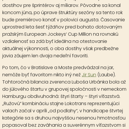
dostihov pre šprintérov aj míliarov. Pôvodne sa konal
koncom júna, po úprave štruktúry sezóny sa tento rok
bude premiérovo konať v polovici augusta. Časovanie
uprostred leta šesť týždňov pred bohato dotovaným
pražským European Jockeys‘ Cup Million na rovnakú
vzdialenosť sa zdá byť ideálna na otestovanie
aktuálnej výkonnosti, o oba dostihy však predbežne
javia záujem len dvaja nedeľní favoriti.
Po tom, čo v Bratislave a Moste predvádzal na jar,
nemôže byť favoritom nikto iný než
Jir Sun
(Laube).
Tohtoročná bilancia zverenca Luboša Urbánka bola až
do júlového štartu v grupovej spoločnosti v nemeckom
Hamburgu obdivuhodná: štyri štarty – štyri víťazstvá.
„Ružovú“ kombináciu stajne Lokotrans reprezentujúci
valach začal v apríli „od podlahy“, v handicape štvrtej
kategórie sa s druhou najvyššou nesenou hmotnosťou
popasoval bez zaváhania a suverénnym víťazstvom si