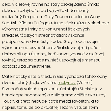
čela, v cieľovej rovine ho stály džokej Zdeno Šmida
dokázal rozhýbať a po boji zvíťazil. Namlsaný
realizačný tím potom Gray Toucha poslal do Ceny
Scottish Rifla na Turf-gala, tu sa však ukázali valachove
výkonnostné limity a v konkurencii špičkových
stredoeurópskych strednotratiarov skončil
predposledný dvanásty. Keďže Gray Touch svojím
výkonom nepresvedčil ani v Bratislavskej míli počas
derby-mítingu (siedmy, keď znova „zhasol“ v cieľovej
rovine), teraz sa bude musieť uspokojiť aj s menšou
dotáciou za umiestnenie.
Matematicky ešte o triedu nižšie vychádza tohtoročný
dvojnásobný „trojkový“ víťaz
Luckynav
(Verner).
Štvorročný valach reprezentujúci stajňu Strnisko je v
handicape hodnotený o 5 kilogramov nižšie ako Gray
Touch, a preto nebude patriť medzi favoritov, a to
napriek tomu, že do aktuálnej sezóny vstúpil istým