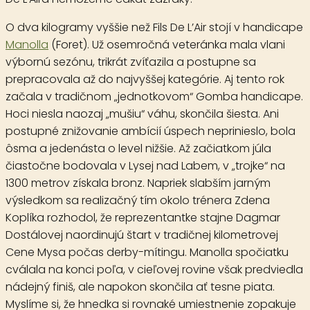
O dva kilogramy vyššie než Fils De L’Air stojí v handicape
Manolla
(Foret). Už osemročná veteránka mala vlani
výbornú sezónu, trikrát zvíťazila a postupne sa
prepracovala až do najvyššej kategórie. Aj tento rok
začala v tradičnom „jednotkovom“ Gomba handicape.
Hoci niesla naozaj „mušiu“ váhu, skončila šiesta. Ani
postupné znižovanie ambícií úspech neprinieslo, bola
ôsma a jedenásta o level nižšie. Až začiatkom júla
čiastočne bodovala v Lysej nad Labem, v „trojke“ na
1300 metrov získala bronz. Napriek slabším jarným
výsledkom sa realizačný tím okolo trénera Zdena
Koplíka rozhodol, že reprezentantke stajne Dagmar
Dostálovej naordinujú štart v tradičnej kilometrovej
Cene Mysa počas derby-mítingu. Manolla spočiatku
cválala na konci poľa, v cieľovej rovine však predviedla
nádejný finiš, ale napokon skončila ať tesne piata.
Myslíme si, že hnedka si rovnaké umiestnenie zopakuje